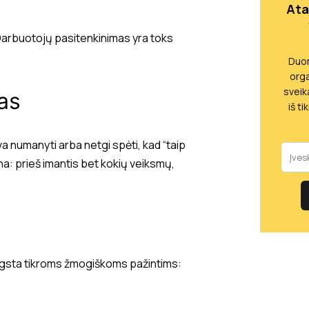
Ata
Darbuotojų pasitenkinimas yra toks
Duom
orga
sveik
as
iš t
a numanyti arba netgi spėti, kad “taip
tina: prieš imantis bet kokių veiksmų,
lygsta tikroms žmogiškoms pažintims: