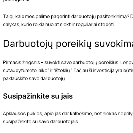
Taigi, kaip mes galime pagerinti darbuotojų pasitenkinimą? 
dalykas, kurio reikia nuolat siekti ir reguliariai stebėti.
Darbuotojų poreikių suvokim
Pirmasis žingsnis – suvokti savo darbuotojų poreikius. Lengv
sutaupytumėte laiko” ir “išteklių.” Tačiau ši investicija yra bū
paklauskite savo darbuotojų.
Susipažinkite su jais
Apklausos puikios, apie jas dar kalbėsime, bet niekas nepri
susipažinkite su savo darbuotojais.