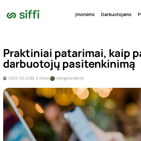
Įmonėms
Darbuotojams
P
Praktiniai patarimai, kaip p
darbuotojų pasitenkinimą
2025-02-24
9:29 am
Morgane Oléron