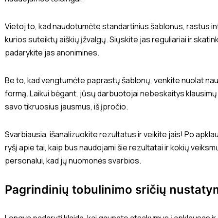
Vietoj to, kad naudotumėte standartinius šablonus, rastus i
kurios suteiktų aiškių įžvalgų. Siųskite jas reguliariai ir skatinki
padarykite jas anonimines.
Be to, kad vengtumėte paprastų šablonų, venkite nuolat naud
formą. Laikui bėgant, jūsų darbuotojai nebeskaitys klausimų i
savo tikruosius jausmus, iš įpročio.
Svarbiausia, išanalizuokite rezultatus ir veikite jais! Po apkla
ryšį apie tai, kaip bus naudojami šie rezultatai ir kokių veiks
personalui, kad jų nuomonės svarbios.
Pagrindinių tobulinimo sričių nustat
Lengva padaryti klaidą, kai gaunate atsakymus į apklausas ir g