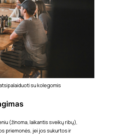
 atsipalaiduoti su kolegomis
engimas
iu (žinoma, laikantis sveikų ribų),
os priemonės, jei jos sukurtos ir