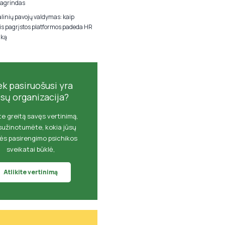
agrindas
linių pavojų valdymas: kaip
 pagrįstos platformos padeda HR
iką
ek pasiruošusi yra
ūsų organizacija?
ite greitą savęs vertinimą,
sužinotumėte, kokia jūsų
ės pasirengimo psichikos
sveikatai būklė,
Atlikite vertinimą