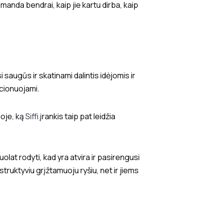
manda bendrai, kaip jie kartu dirba, kaip
i saugūs ir skatinami dalintis idėjomis ir
kcionuojami.
oje, ką
Siffi
įrankis taip pat leidžia
olat rodyti, kad yra atvira ir pasirengusi
truktyviu grįžtamuoju ryšiu, net ir jiems