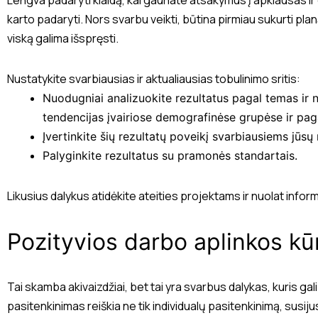
karto padaryti. Nors svarbu veikti, būtina pirmiau sukurti plan
viską galima išspręsti.
Nustatykite svarbiausias ir aktualiausias tobulinimo sritis:
Nuodugniai analizuokite rezultatus pagal temas ir n
tendencijas įvairiose demografinėse grupėse ir pag
Įvertinkite šių rezultatų poveikį svarbiausiems jūsų 
Palyginkite rezultatus su pramonės standartais.
Likusius dalykus atidėkite ateities projektams ir nuolat inf
Pozityvios darbo aplinkos kū
Tai skamba akivaizdžiai, bet tai yra svarbus dalykas, kuris ga
pasitenkinimas reiškia ne tik individualų pasitenkinimą, susiju