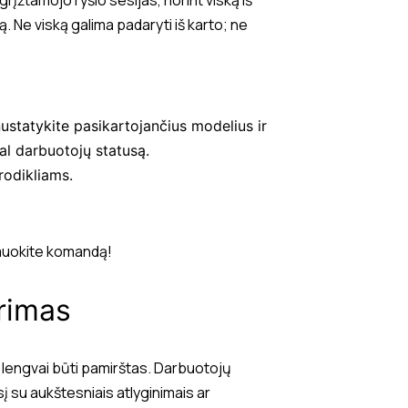
ą. Ne viską galima padaryti iš karto; ne
ustatykite pasikartojančius modelius ir
al darbuotojų statusą.
rodikliams.
ormuokite komandą!
rimas
li lengvai būti pamirštas. Darbuotojų
sį su aukštesniais atlyginimais ar