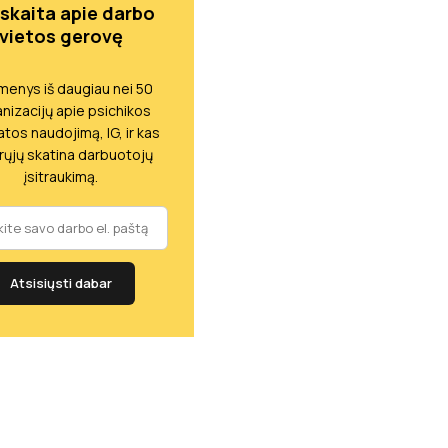
skaita apie darbo
vietos gerovę
enys iš daugiau nei 50
nizacijų apie psichikos
atos naudojimą, IG, ir kas
ikrųjų skatina darbuotojų
įsitraukimą.
Atsisiųsti dabar