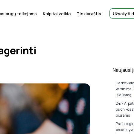
aslaugų teikėjams
Kaip tai veikia
Tinklaraštis
Užsakyti 
agerinti
Naujausi į
Darbo viet
Vertinimai
išlaikymą
24/7 AI pat
psichikos 
biurams
Psichologi
produktyvu