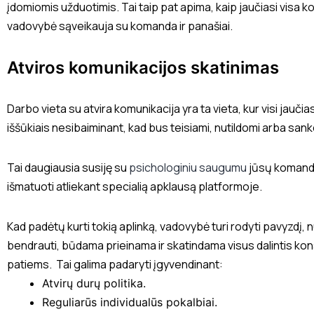
įdomiomis užduotimis. Tai taip pat apima, kaip jaučiasi visa ko
vadovybė sąveikauja su komanda ir panašiai.
Atviros komunikacijos skatinimas
Darbo vieta su atvira komunikacija yra ta vieta, kur visi jaučias
iššūkiais nesibaiminant, kad bus teisiami, nutildomi arba san
Tai daugiausia susiję su
psichologiniu saugumu
jūsų komand
išmatuoti atliekant specialią apklausą platformoje.
Kad padėtų kurti tokią aplinką, vadovybė turi rodyti pavyzdį, nu
bendrauti, būdama prieinama ir skatindama visus dalintis kons
patiems. Tai galima padaryti įgyvendinant:
Atvirų durų politika.
Reguliarūs individualūs pokalbiai.