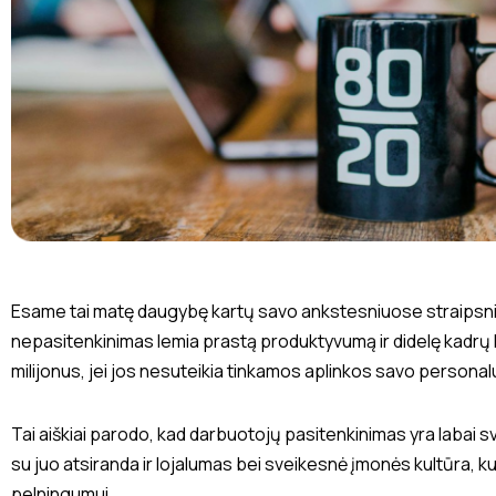
Esame tai matę daugybę kartų savo ankstesniuose straipsn
nepasitenkinimas lemia prastą produktyvumą ir didelę kadrų
milijonus, jei jos nesuteikia tinkamos aplinkos savo personalu
Tai aiškiai parodo, kad darbuotojų pasitenkinimas yra labai s
su juo atsiranda ir lojalumas bei sveikesnė įmonės kultūra, k
pelningumui.