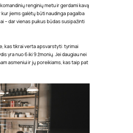
ais komandinių renginių metu ir gerdami kavą
r kur jiems galėtų būti naudinga pagalba
imai – dar vienas puikus būdas susipažinti
kas tikrai verta apsvarstyti: tyrimai
s yra nuo 6 iki 9 žmonių. Jei daugiau nei
am asmeniui ir jų poreikiams, kas taip pat