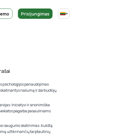
demo
Prisijungimas
▾
rašai
os psichologijos panaudojimas:
, skatinantys našumą ir darbuotojų
arėjas: Iniciatyvi ir anonimiška
sveikatos pagalba pasauliniams
nio saugumo skatinimas: Aukštą
mą užtikrinančių tarptautinių