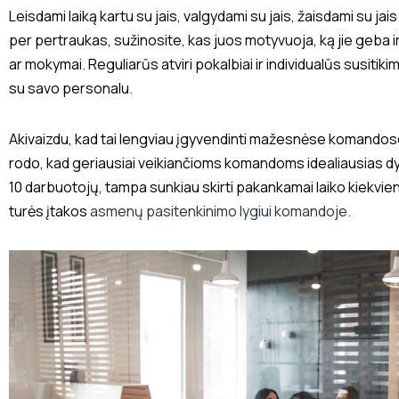
Leisdami laiką kartu su jais, valgydami su jais, žaisdami su j
per pertraukas, sužinosite, kas juos motyvuoja, ką jie geba i
ar mokymai. Reguliarūs atviri pokalbiai ir individualūs susitik
su savo personalu.
Akivaizdu, kad tai lengviau įgyvendinti mažesnėse komandose, 
rodo, kad geriausiai veikiančioms komandoms idealiausias dydi
10 darbuotojų, tampa sunkiau skirti pakankamai laiko kiekvien
turės įtakos
asmenų pasitenkinimo lygiui komandoje.