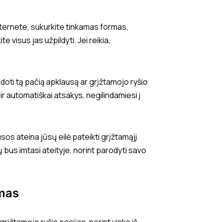
nternete, sukurkite tinkamas formas,
te visus jas užpildyti. Jei reikia,
oti tą pačią apklausą ar grįžtamojo ryšio
r automatiškai atsakys, negilindamiesi į
usos ateina jūsų eilė pateikti grįžtamąjį
mų bus imtasi ateityje, norint parodyti savo
ymas
rįžtamojo ryšio sesijas, norint viską iš