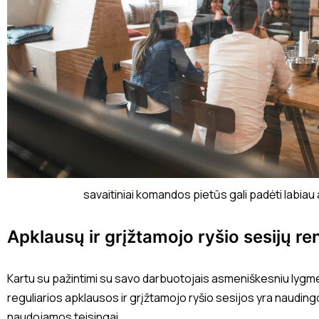
savaitiniai komandos pietūs gali padėti labiau
Apklausų ir grįžtamojo ryšio sesijų r
Kartu su pažintimi su savo darbuotojais asmeniškesniu lygmen
reguliarios apklausos ir grįžtamojo ryšio sesijos yra nauding
naudojamos teisingai.