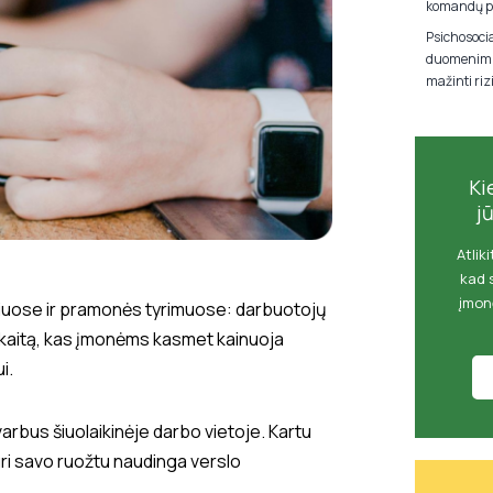
komandų p
Psichosocia
duomenimis
mažinti riz
Ki
j
Atlik
kad 
įmon
iuose ir pramonės tyrimuose: darbuotojų
 kaitą, kas įmonėms kasmet kainuoja
i.
varbus šiuolaikinėje darbo vietoje. Kartu
uri savo ruožtu naudinga verslo