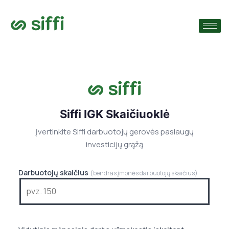
›
monę
›
›
Siffi IGK Skaičiuoklė
Įvertinkite Siffi darbuotojų gerovės paslaugų
investicijų grąžą
Darbuotojų skaičius
(bendras įmonės darbuotojų skaičius)