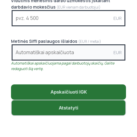
Vidutinis mėnesinis darbo užmokestis įskaitant
darbdavio mokesčius
(EUR vienam darbuotojui)
EUR
Metinės Siffi paslaugos išlaidos
(EUR / metai)
EUR
Automatiškai apskaičiuojama pagal darbuotojų skaičių. Galite
redaguoti šią vertę.
Apskaičiuoti IGK
Atstatyti