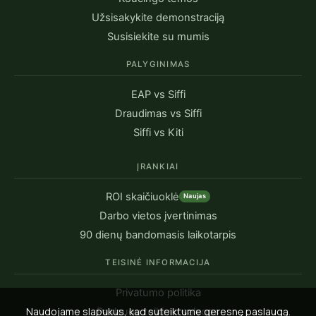
Užsisakykite demonstraciją
Susisiekite su mumis
PALYGINIMAS
EAP vs Siffi
Draudimas vs Siffi
Siffi vs Kiti
ĮRANKIAI
ROI skaičiuoklė
Naujas
Darbo vietos įvertinimas
90 dienų bandomasis laikotarpis
TEISINĖ INFORMACIJA
Privatumo politika
Naudojame slapukus, kad suteiktume geresnę paslaugą.
Paslaugų teikimo sąlygos