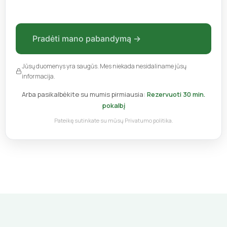
Pradėti mano pabandymą →
Jūsų duomenys yra saugūs. Mes niekada nesidaliname jūsų
informacija.
Arba pasikalbėkite su mumis pirmiausia:
Rezervuoti 30 min.
pokalbį
Pateikę sutinkate su mūsų
Privatumo politika
.