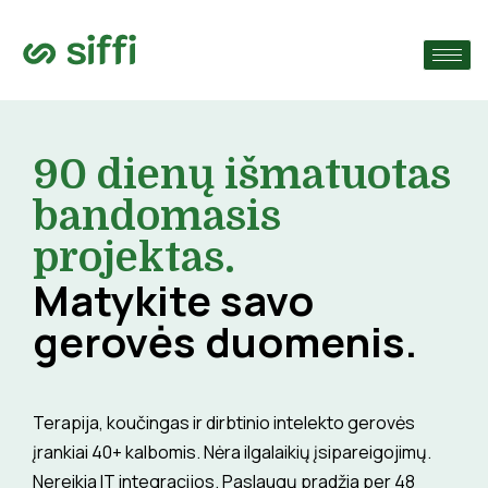
›
monę
›
90 dienų išmatuotas
›
bandomasis
projektas.
Matykite savo
gerovės duomenis.
Terapija, koučingas ir dirbtinio intelekto gerovės
įrankiai 40+ kalbomis. Nėra ilgalaikių įsipareigojimų.
Nereikia IT integracijos. Paslaugų pradžia per 48