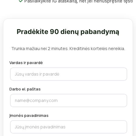
Pasilaikykite IG ataskaitą, net jei nenuspręsite tęsti
Pradėkite 90 dienų pabandymą
Trunka mažiau nei 2 minutes. Kreditinės kortelės nereikia.
Vardas ir pavardė
Darbo el. paštas
Įmonės pavadinimas