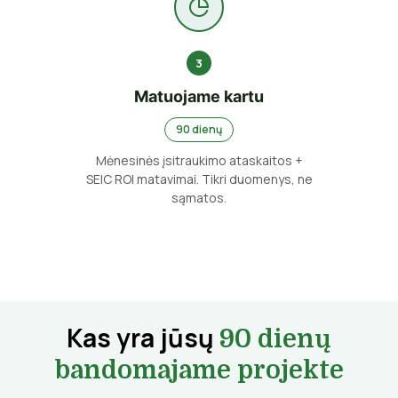
3
Matuojame kartu
90 dienų
Mėnesinės įsitraukimo ataskaitos +
SEIC ROI matavimai. Tikri duomenys, ne
sąmatos.
Kas yra jūsų
90 dienų
bandomajame projekte