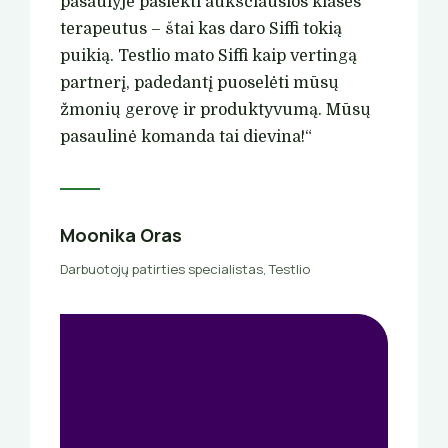
pasaulyje pasiekti aukščiausios klasės
terapeutus – štai kas daro Siffi tokią
puikią. Testlio mato Siffi kaip vertingą
partnerį, padedantį puoselėti mūsų
žmonių gerovę ir produktyvumą. Mūsų
pasaulinė komanda tai dievina!“
Moonika Oras
Darbuotojų patirties specialistas, Testlio