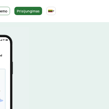
demo
Prisijungimas
▾