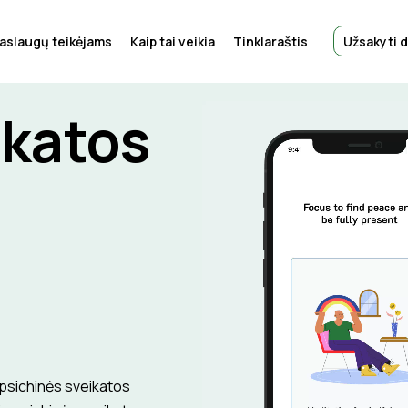
aslaugų teikėjams
Kaip tai veikia
Tinklaraštis
Užsakyti 
ikatos
A psichinės sveikatos