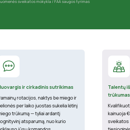
Visuomenės sveikatos mokykla / FAA saugos tyrimas
uovargis ir cirkadinis sutrikimas
Talentų iš
trūkumas
amainų rotacijos, naktys be miego ir
elionės per laiko juostas sukelia lėtinį
Kvalifikuo
iego trūkumą — tyliai ardantį
kainuoja 
ognityvinį atsparumą, nuo kurio
sveikatos
riklauso jūsų komandos.
tiesioginės