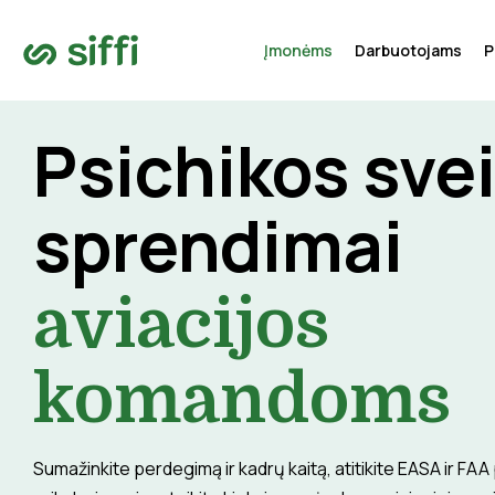
Įmonėms
Darbuotojams
P
Psichikos sve
sprendimai
aviacijos
komandoms
Sumažinkite perdegimą ir kadrų kaitą, atitikite EASA ir FA