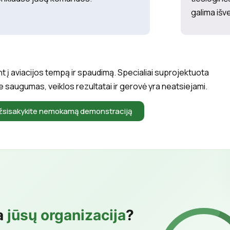
galima išv
ant į aviacijos tempą ir spaudimą. Specialiai suprojektuota
 saugumas, veiklos rezultatai ir gerovė yra neatsiejami.
žsisakykite nemokamą demonstraciją
a
jūsų organizacija
?