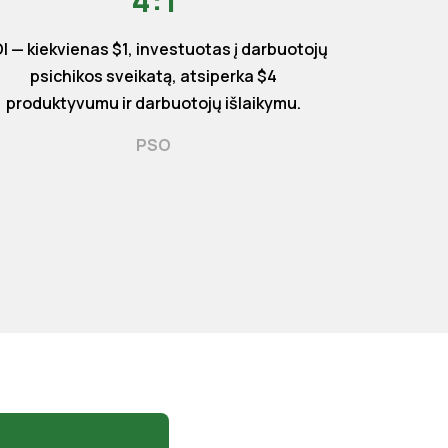
4:1
I — kiekvienas $1, investuotas į darbuotojų
psichikos sveikatą, atsiperka $4
produktyvumu ir darbuotojų išlaikymu.
PSO