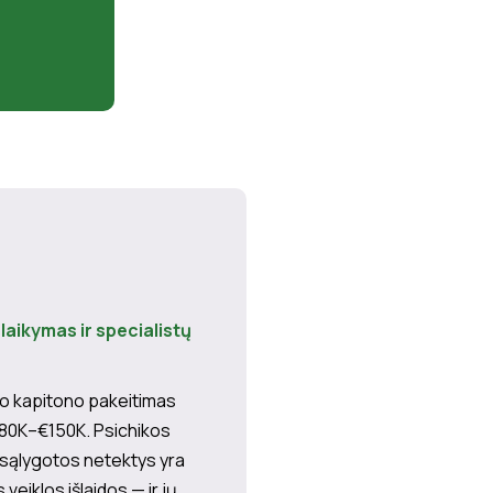
laikymas ir specialistų
to kapitono pakeitimas
€80K–€150K. Psichikos
 sąlygotos netektys yra
 veiklos išlaidos — ir jų