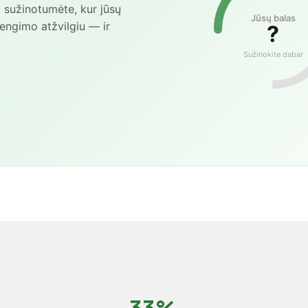
d sužinotumėte, kur jūsų
Jūsų balas
engimo atžvilgiu — ir
?
Sužinokite dabar