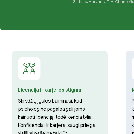
Šaltinis: Harvardo T. H. Chano 
Licencija ir karjeros stigma
N
Skrydžių įgulos baiminasi, kad
P
psichologinė pagalba gali joms
k
kainuoti licenciją, todėl kenčia tyliai.
m
Konfidenciali ir karjerai saugi prieiga
k
visiškai pašalina tą kliūtį.
p