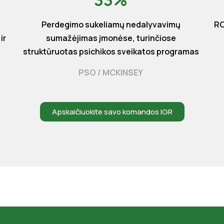
33%
Perdegimo sukeliamų nedalyvavimų
RO
ir
sumažėjimas įmonėse, turinčiose
struktūruotas psichikos sveikatos programas
PSO / MCKINSEY
Apskaičiuokite savo komandos IGR