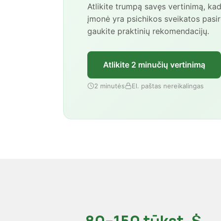
Atlikite trumpą savęs vertinimą, ka
įmonė yra psichikos sveikatos pasir
gaukite praktinių rekomendacijų.
Atlikite 2 minučių vertinimą
2 minutės
El. paštas nereikalingas