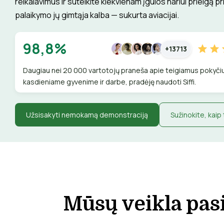
reikalavimus ir suteikite kiekvienam įgulos nariui prieigą p
palaikymo jų gimtąja kalba — sukurta aviacijai.
98,8%
+13713
Daugiau nei 20 000 vartotojų praneša apie teigiamus pokyči
kasdieniame gyvenime ir darbe, pradėję naudoti Siffi.
Užsisakyti nemokamą demonstraciją
Sužinokite, kaip 
Mūsų veikla pasi