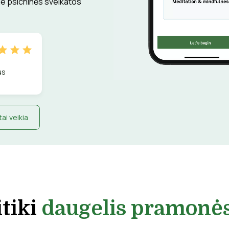
rie psichinės sveikatos
us
tai veikia
tiki
daugelis pramonės