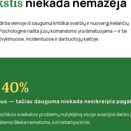
niekada nemažėja
kštis
irba vienoje iš saugumui kritiškai svarbių ir nuovargį keliančių
Psichologinė našta jūsų komandoms yra išmatuojama — ir tai
tvykimuose, incidentuose ir darbuotojų kaitoje.
40%
mus — tačiau dauguma niekada nesikreipia paga
ichikos sveikatos problemų nutylėjimą visoje aviacijos darbo 
oblema išlieka nematoma, kol netampa krize.