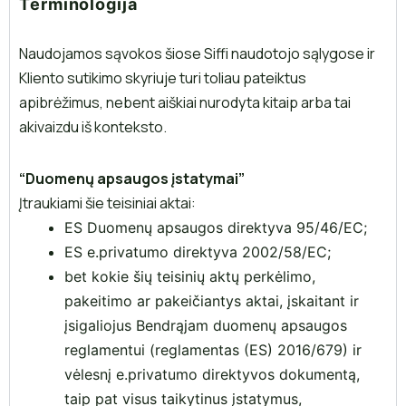
Terminologija
Naudojamos sąvokos šiose Siffi naudotojo sąlygose ir
Kliento sutikimo skyriuje turi toliau pateiktus
apibrėžimus, nebent aiškiai nurodyta kitaip arba tai
akivaizdu iš konteksto.
“Duomenų apsaugos įstatymai”
Įtraukiami šie teisiniai aktai:
ES Duomenų apsaugos direktyva 95/46/EC;
ES e.privatumo direktyva 2002/58/EC;
bet kokie šių teisinių aktų perkėlimo,
pakeitimo ar pakeičiantys aktai, įskaitant ir
įsigaliojus Bendrąjam duomenų apsaugos
reglamentui (reglamentas (ES) 2016/679) ir
vėlesnį e.privatumo direktyvos dokumentą,
taip pat visus taikytinus įstatymus,