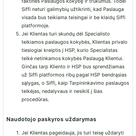
faktinės Paslaugos kokybę ir trūkumus. Todėl
Siffi neturi galimybių užtikrinti, kad Paslauga
visada bus teikiama teisingai ir be klaidų Siffi
platformoje.
Jei Klientas turi skundų dėl Specialisto
teikiamos paslaugos kokybės, Klientas privalo
tiesiogiai kreiptis į HSP, kurio Specialistas
teikė netinkamos kokybės Paslaugą Klientui.
Ginčas tarp Kliento ir HSP bus sprendžiamas
už Siffi platformos ribų pagal HSP bendrąsias
sąlygas, o Siffi, kaip Tarpininkavimo paslaugos
teikėjas, nedalyvaus ir nesikiš į šias
procedūras.
Naudotojo paskyros uždarymas
Jei Klientas pageidauja, jis turi teisę uždaryti