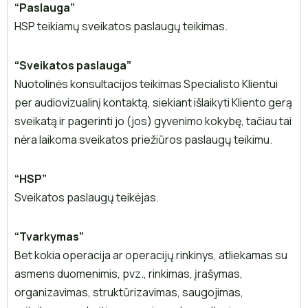
“Paslauga”
HSP teikiamų sveikatos paslaugų teikimas.
“Sveikatos paslauga”
Nuotolinės konsultacijos teikimas Specialisto Klientui
per audiovizualinį kontaktą, siekiant išlaikyti Kliento gerą
sveikatą ir pagerinti jo (jos) gyvenimo kokybę, tačiau tai
nėra laikoma sveikatos priežiūros paslaugų teikimu.
“HSP”
Sveikatos paslaugų teikėjas.
“Tvarkymas”
Bet kokia operacija ar operacijų rinkinys, atliekamas su
asmens duomenimis, pvz., rinkimas, įrašymas,
organizavimas, struktūrizavimas, saugojimas,