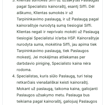
Klientas sumokės Siffi už užsakytas Paslaugas
pagal Specialisto kainoraštį, esantį Siffi. Dėl
aiškumo, Klientas sumokės ir už
Tarpininkavimo paslaugą, ir už Paslaugą pagal
kainoraštyje nurodytą sumą tiesiogiai Siffi.
Klientas negali ir neprivalo mokėti už Paslaugą
tiesiogiai Specialistui ir/arba HSP. Kainoraštyje
nurodyta suma, mokėtina Siffi, jau apima tiek
Tarpininkavimo paslaugą, tiek Paslaugos
mokestį. Jei mokėjimas atliekamas per
darbdavio piniginę, Specialisto kaina nėra
rodoma.
Specialistas, kuris siūlo Paslaugą, turi teisę
retkarčiais vienašališkai keisti kainoraštį.
Mokant už paslaugą, taikoma kaina, galiojanti
Paslaugos užsakymo metu. Paslauga bus
teikiama pagal kainoraštį, galiojusį Paslaugos