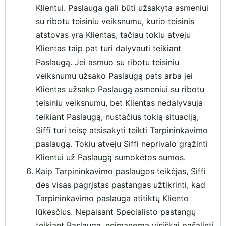
Klientui. Paslauga gali būti užsakyta asmeniui
su ribotu teisiniu veiksnumu, kurio teisinis
atstovas yra Klientas, tačiau tokiu atveju
Klientas taip pat turi dalyvauti teikiant
Paslaugą. Jei asmuo su ribotu teisiniu
veiksnumu užsako Paslaugą pats arba jei
Klientas užsako Paslaugą asmeniui su ribotu
teisiniu veiksnumu, bet Klientas nedalyvauja
teikiant Paslaugą, nustačius tokią situaciją,
Siffi turi teisę atsisakyti teikti Tarpininkavimo
paslaugą. Tokiu atveju Siffi neprivalo grąžinti
Klientui už Paslaugą sumokėtos sumos.
Kaip Tarpininkavimo paslaugos teikėjas, Siffi
dės visas pagrįstas pastangas užtikrinti, kad
Tarpininkavimo paslauga atitiktų Kliento
lūkesčius. Nepaisant Specialisto pastangų
teikiant Paslaugą, neįmanoma visiškai pašalinti