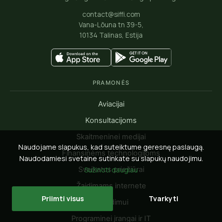
contact@siffi.com
Vana-Lõuna tn 39-5,
10134 Talinas, Estija
PRAMONĖS
Aviacijai
Konsultacijoms
Skaitmeninei medijai
Naudojame slapukus, kad suteiktume geresnę paslaugą.
Finansinėms technologijoms
Naudodamiesi svetaine sutinkate su slapukų naudojimu.
Sveikatos priežiūrai
Sužinoti daugiau
Žaidimams internete
Priimti visus
Tvarkyti
Draudimui
Programinei įrangai ir IT