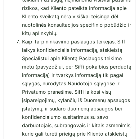
rizikos, kad Kliento pateikta informacija apie
Kliento sveikatą nėra visiškai teisinga dėl
nuotolinės konsultacijos specifinio pobūdžio ir
kitų aplinkybių.
Kaip Tarpininkavimo paslaugos teikėjas, Siffi
laikys konfidencialia informaciją, atskleistą
Specialistui apie Klientą Paslaugos teikimo
metu (pavyzdžiui, per Siffi pokalbius perduotą
informaciją) ir tvarkys informaciją tik pagal
sąlygas, nurodytas Naudotojo sąlygose ir
Privatumo pranešime. Siffi laikosi visų
įsipareigojimų, kylančių iš Duomenų apsaugos
įstatymų, ir sudaro duomenų apsaugos bei
konfidencialumo susitarimus su savo
darbuotojais, subrangovais ir kitais asmenimis,
kurie gali turėti prieigą prie Kliento atskleistų