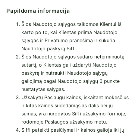
Papildoma informacija
Šios Naudotojo sąlygos taikomos Klientui iš
karto po to, kai Klientas priima Naudotojo
sąlygas ir Privatumo pranešimą ir sukuria
Naudotojo paskyrą Siffi.
Šios Naudotojo sąlygos sudaro neterminuotą
sutartį, o Klientas gali uždaryti Naudotojo
paskyrą ir nutraukti Naudotojo sąlygų
galiojimą pagal Naudotojo sąlygų 6 punkte
nustatytas sąlygas.
Užsakytų Paslaugų kainos, įskaitant mokesčius
ir kitas kainos sudedamąsias dalis bei jų
sumas, yra nurodytos Siffi užsakymo formoje,
rodomoje Paslaugos užsakymo metu.
Siffi pateikti pasiūlymai ir kainos galioja iki jų