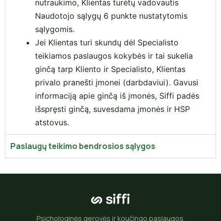
nutraukimo, Klientas turėtų vadovautis
Naudotojo sąlygų 6 punkte nustatytomis
sąlygomis.
Jei Klientas turi skundų dėl Specialisto
teikiamos paslaugos kokybės ir tai sukelia
ginčą tarp Kliento ir Specialisto, Klientas
privalo pranešti įmonei (darbdaviui). Gavusi
informaciją apie ginčą iš įmonės, Siffi padės
išspręsti ginčą, suvesdama įmonės ir HSP
atstovus.
Paslaugų teikimo bendrosios sąlygos
Psichologinės gerovės ir koučingo paslaugos.