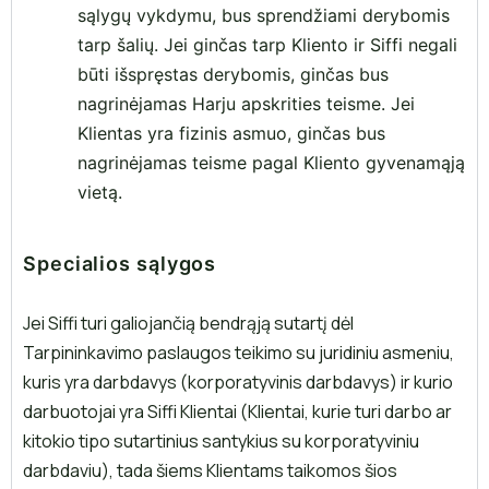
sąlygų vykdymu, bus sprendžiami derybomis
tarp šalių. Jei ginčas tarp Kliento ir Siffi negali
būti išspręstas derybomis, ginčas bus
nagrinėjamas Harju apskrities teisme. Jei
Klientas yra fizinis asmuo, ginčas bus
nagrinėjamas teisme pagal Kliento gyvenamąją
vietą.
Specialios sąlygos
Jei Siffi turi galiojančią bendrąją sutartį dėl
Tarpininkavimo paslaugos teikimo su juridiniu asmeniu,
kuris yra darbdavys (korporatyvinis darbdavys) ir kurio
darbuotojai yra Siffi Klientai (Klientai, kurie turi darbo ar
kitokio tipo sutartinius santykius su korporatyviniu
darbdaviu), tada šiems Klientams taikomos šios