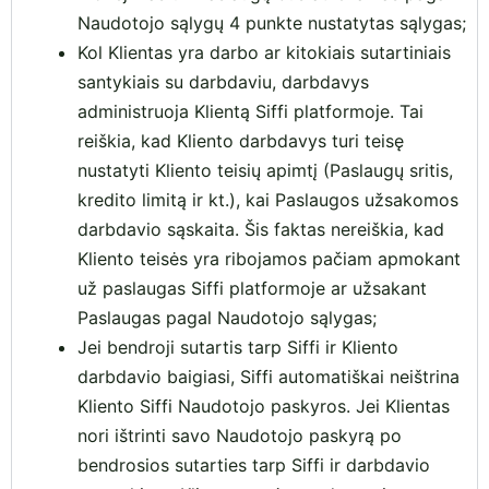
Naudotojo sąlygų 4 punkte nustatytas sąlygas;
Kol Klientas yra darbo ar kitokiais sutartiniais
santykiais su darbdaviu, darbdavys
administruoja Klientą Siffi platformoje. Tai
reiškia, kad Kliento darbdavys turi teisę
nustatyti Kliento teisių apimtį (Paslaugų sritis,
kredito limitą ir kt.), kai Paslaugos užsakomos
darbdavio sąskaita. Šis faktas nereiškia, kad
Kliento teisės yra ribojamos pačiam apmokant
už paslaugas Siffi platformoje ar užsakant
Paslaugas pagal Naudotojo sąlygas;
Jei bendroji sutartis tarp Siffi ir Kliento
darbdavio baigiasi, Siffi automatiškai neištrina
Kliento Siffi Naudotojo paskyros. Jei Klientas
nori ištrinti savo Naudotojo paskyrą po
bendrosios sutarties tarp Siffi ir darbdavio