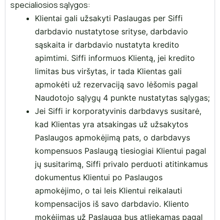
specialiosios sąlygos:
Klientai gali užsakyti Paslaugas per Siffi
darbdavio nustatytose srityse, darbdavio
sąskaita ir darbdavio nustatyta kredito
apimtimi. Siffi informuos Klientą, jei kredito
limitas bus viršytas, ir tada Klientas gali
apmokėti už rezervaciją savo lėšomis pagal
Naudotojo sąlygų 4 punkte nustatytas sąlygas;
Jei Siffi ir korporatyvinis darbdavys susitarė,
kad Klientas yra atsakingas už užsakytos
Paslaugos apmokėjimą pats, o darbdavys
kompensuos Paslaugą tiesiogiai Klientui pagal
jų susitarimą, Siffi privalo perduoti atitinkamus
dokumentus Klientui po Paslaugos
apmokėjimo, o tai leis Klientui reikalauti
kompensacijos iš savo darbdavio. Kliento
mokėjimas už Paslaugą bus atliekamas pagal