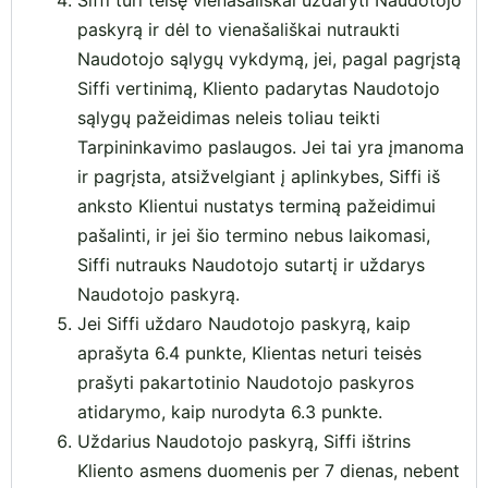
Siffi turi teisę vienašališkai uždaryti Naudotojo
paskyrą ir dėl to vienašališkai nutraukti
Naudotojo sąlygų vykdymą, jei, pagal pagrįstą
Siffi vertinimą, Kliento padarytas Naudotojo
sąlygų pažeidimas neleis toliau teikti
Tarpininkavimo paslaugos. Jei tai yra įmanoma
ir pagrįsta, atsižvelgiant į aplinkybes, Siffi iš
anksto Klientui nustatys terminą pažeidimui
pašalinti, ir jei šio termino nebus laikomasi,
Siffi nutrauks Naudotojo sutartį ir uždarys
Naudotojo paskyrą.
Jei Siffi uždaro Naudotojo paskyrą, kaip
aprašyta 6.4 punkte, Klientas neturi teisės
prašyti pakartotinio Naudotojo paskyros
atidarymo, kaip nurodyta 6.3 punkte.
Uždarius Naudotojo paskyrą, Siffi ištrins
Kliento asmens duomenis per 7 dienas, nebent