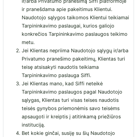
ir/arba Privatumo pranešimą Siffi platformoje
ir pranešdama apie pakeitimus Klientui.
Naudotojo sąlygos taikomos Klientui teikiamai
Tarpininkavimo paslaugai, kurios galiojo
konkrečios Tarpininkavimo paslaugos teikimo
metu.
Jei Klientas nepriima Naudotojo sąlygų ir/arba
Privatumo pranešimo pakeitimų, Klientas turi
teisę atsisakyti naudotis teikiama
Tarpininkavimo paslauga Siffi.
Jei Klientas mano, kad Siffi neteikė
Tarpininkavimo paslaugos pagal Naudotojo
sąlygas, Klientas turi visas teises naudotis
teisės gynybos priemonėmis savo teisėms
apsaugoti ir kreiptis į atitinkamą priežiūros
instituciją.
Bet kokie ginčai, susiję su šių Naudotojo