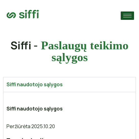
›
monę
›
Siffi -
Paslaugų teikimo
sąlygos
›
Siffi naudotojo sąlygos
Siffi naudotojo sąlygos
Peržiūrėta 2025.10.20