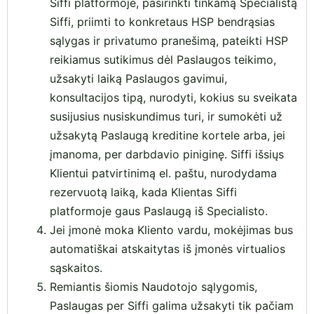
Siffi platformoje, pasirinkti tinkamą Specialistą
Siffi, priimti to konkretaus HSP bendrąsias
sąlygas ir privatumo pranešimą, pateikti HSP
reikiamus sutikimus dėl Paslaugos teikimo,
užsakyti laiką Paslaugos gavimui,
konsultacijos tipą, nurodyti, kokius su sveikata
susijusius nusiskundimus turi, ir sumokėti už
užsakytą Paslaugą kreditine kortele arba, jei
įmanoma, per darbdavio piniginę. Siffi išsiųs
Klientui patvirtinimą el. paštu, nurodydama
rezervuotą laiką, kada Klientas Siffi
platformoje gaus Paslaugą iš Specialisto.
Jei įmonė moka Kliento vardu, mokėjimas bus
automatiškai atskaitytas iš įmonės virtualios
sąskaitos.
Remiantis šiomis Naudotojo sąlygomis,
Paslaugas per Siffi galima užsakyti tik pačiam