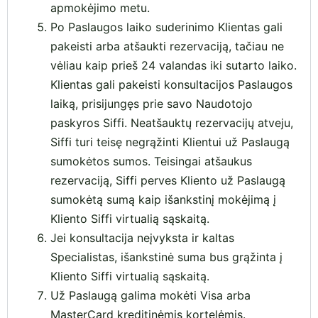
apmokėjimo metu.
Po Paslaugos laiko suderinimo Klientas gali
pakeisti arba atšaukti rezervaciją, tačiau ne
vėliau kaip prieš 24 valandas iki sutarto laiko.
Klientas gali pakeisti konsultacijos Paslaugos
laiką, prisijungęs prie savo Naudotojo
paskyros Siffi. Neatšauktų rezervacijų atveju,
Siffi turi teisę negrąžinti Klientui už Paslaugą
sumokėtos sumos. Teisingai atšaukus
rezervaciją, Siffi perves Kliento už Paslaugą
sumokėtą sumą kaip išankstinį mokėjimą į
Kliento Siffi virtualią sąskaitą.
Jei konsultacija neįvyksta ir kaltas
Specialistas, išankstinė suma bus grąžinta į
Kliento Siffi virtualią sąskaitą.
Už Paslaugą galima mokėti Visa arba
MasterCard kreditinėmis kortelėmis.