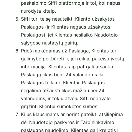
paskelbimo Siffi platformoje ir tol, kol nebus
nurodyta kitaip.
Siffi turi teisę nesuteikti Kliento užsakytos
Paslaugos (ir Klientas negaus užsakytos
Paslaugos), jei Klientas nesilaiko Naudotojo
sąlygose nustatytų gairių.
Prieš mokėdamas už Paslaugą, Klientas turi
galimybę peržiūrėti ir, jei reikia, pakeisti įvestą
informaciją. Klientas taip pat gali atšaukti
Paslaugą likus bent 24 valandoms iki
Paslaugos teikimo Klientui. Paslaugos
negalima atšaukti likus mažiau nei 24
valandoms, ir tokiu atveju Siffi neprivalo
grąžinti Klientui sumokėtos sumos.
Kilus klausimams ar norint pateikti atsiliepimą
dėl Naudotojo paskyros ir Tarpininkavimo
paslaugos naudojimo, Klientas gali kreiptis į