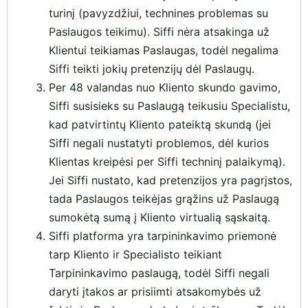
turinį (pavyzdžiui, technines problemas su
Paslaugos teikimu). Siffi nėra atsakinga už
Klientui teikiamas Paslaugas, todėl negalima
Siffi teikti jokių pretenzijų dėl Paslaugų.
Per 48 valandas nuo Kliento skundo gavimo,
Siffi susisieks su Paslaugą teikusiu Specialistu,
kad patvirtintų Kliento pateiktą skundą (jei
Siffi negali nustatyti problemos, dėl kurios
Klientas kreipėsi per Siffi techninį palaikymą).
Jei Siffi nustato, kad pretenzijos yra pagrįstos,
tada Paslaugos teikėjas grąžins už Paslaugą
sumokėtą sumą į Kliento virtualią sąskaitą.
Siffi platforma yra tarpininkavimo priemonė
tarp Kliento ir Specialisto teikiant
Tarpininkavimo paslaugą, todėl Siffi negali
daryti įtakos ar prisiimti atsakomybės už