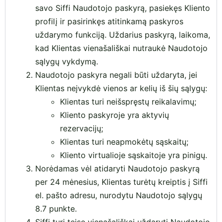
savo Siffi Naudotojo paskyrą, pasiekęs Kliento
profilį ir pasirinkęs atitinkamą paskyros
uždarymo funkciją. Uždarius paskyrą, laikoma,
kad Klientas vienašališkai nutraukė Naudotojo
sąlygų vykdymą.
Naudotojo paskyra negali būti uždaryta, jei
Klientas neįvykdė vienos ar kelių iš šių sąlygų:
Klientas turi neišspręstų reikalavimų;
Kliento paskyroje yra aktyvių
rezervacijų;
Klientas turi neapmokėtų sąskaitų;
Kliento virtualioje sąskaitoje yra pinigų.
Norėdamas vėl atidaryti Naudotojo paskyrą
per 24 mėnesius, Klientas turėtų kreiptis į Siffi
el. pašto adresu, nurodytu Naudotojo sąlygų
8.7 punkte.