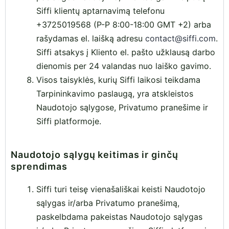
Siffi klientų aptarnavimą telefonu
+3725019568 (P-P 8:00-18:00 GMT +2) arba
rašydamas el. laišką adresu
contact@siffi.com
.
Siffi atsakys į Kliento el. pašto užklausą darbo
dienomis per 24 valandas nuo laiško gavimo.
Visos taisyklės, kurių Siffi laikosi teikdama
Tarpininkavimo paslaugą, yra atskleistos
Naudotojo sąlygose, Privatumo pranešime ir
Siffi platformoje.
Naudotojo sąlygų keitimas ir ginčų
sprendimas
Siffi turi teisę vienašališkai keisti Naudotojo
sąlygas ir/arba Privatumo pranešimą,
paskelbdama pakeistas Naudotojo sąlygas