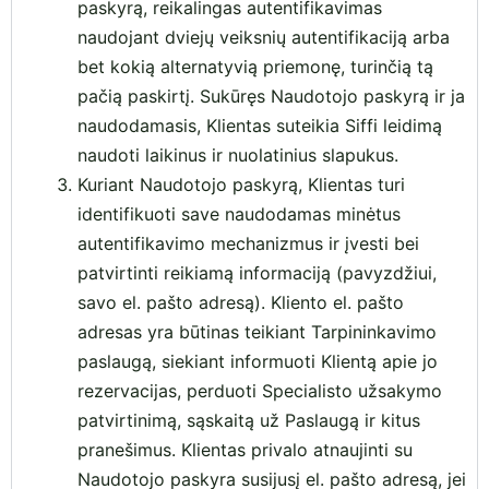
paskyrą, reikalingas autentifikavimas
naudojant dviejų veiksnių autentifikaciją arba
bet kokią alternatyvią priemonę, turinčią tą
pačią paskirtį. Sukūręs Naudotojo paskyrą ir ja
naudodamasis, Klientas suteikia Siffi leidimą
naudoti laikinus ir nuolatinius slapukus.
Kuriant Naudotojo paskyrą, Klientas turi
identifikuoti save naudodamas minėtus
autentifikavimo mechanizmus ir įvesti bei
patvirtinti reikiamą informaciją (pavyzdžiui,
savo el. pašto adresą). Kliento el. pašto
adresas yra būtinas teikiant Tarpininkavimo
paslaugą, siekiant informuoti Klientą apie jo
rezervacijas, perduoti Specialisto užsakymo
patvirtinimą, sąskaitą už Paslaugą ir kitus
pranešimus. Klientas privalo atnaujinti su
Naudotojo paskyra susijusį el. pašto adresą, jei