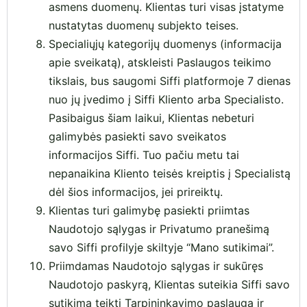
asmens duomenų. Klientas turi visas įstatyme
nustatytas duomenų subjekto teises.
Specialiųjų kategorijų duomenys (informacija
apie sveikatą), atskleisti Paslaugos teikimo
tikslais, bus saugomi Siffi platformoje 7 dienas
nuo jų įvedimo į Siffi Kliento arba Specialisto.
Pasibaigus šiam laikui, Klientas nebeturi
galimybės pasiekti savo sveikatos
informacijos Siffi. Tuo pačiu metu tai
nepanaikina Kliento teisės kreiptis į Specialistą
dėl šios informacijos, jei prireiktų.
Klientas turi galimybę pasiekti priimtas
Naudotojo sąlygas ir Privatumo pranešimą
savo Siffi profilyje skiltyje “Mano sutikimai”.
Priimdamas Naudotojo sąlygas ir sukūręs
Naudotojo paskyrą, Klientas suteikia Siffi savo
sutikimą teikti Tarpininkavimo paslaugą ir