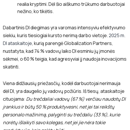
realia kryptimi. Dėl šio aiškumo trūkumo darbuotojai
nežino, ko tikėtis.
Dabartinis DI diegimas yra varomas intensyviu efektyvumo
siekiu, kuris tiesiogiai kursto nerimą darbo vietoje.
2025 m.
DI ataskaitoje
, kurią parengė Globalization Partners,
nustatyta, kad 74 % vadovų laiko DI esminiu jų įmonės
sėkmei, o 60 % teigia, kad agresyviai jį naudoja inovacijoms
skatinti.
Viena didžiausių priežasčių, kodėl darbuotojai nerimauja
dėl DI, yra daugelio jų vadovų požiūris. Iš tiesų, ataskaitoje
cituojama:
Du trečdaliai vadovų (67 %) verčiau naudotų DI
įrankius ir būtų 50 % produktyvesni, net jei tai reikštų
personalo mažinimą, palyginti su trečdaliu (33 %), kurie
norėtų išlaikyti savo kolegas, net jei jie nėra tokie