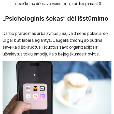
neaiškumu dėl savo vaidmenų, kai diegiamas DI.
„Psichologinis šokas“ dėl išstūmimo
Darbo praradimas arba žymūs jūsų vaidmens pokyčiai dėl
DI gali būti labai slegiantys. Daugelis žmonių apibūdina
save kaip šokiruotus, išduotus savo organizacijos ir
užvaldytus tokių emocijų kaip bejėgiškumas ir pyktis.