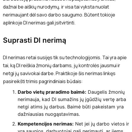
dažnai be aiškių nurodymų, ir visa tai vyksta nuolat
nerimaujant dėl savo darbo saugumo. Būtent tokioje
aplinkoje DI nerimas gali įsitvirtinti.
Suprasti DI nerimą
DI nerimas retai susijęs tik su technologijomis. Tai yra apie
tai, ką DI reiškia žmonių darbams, jų kontrolės jausmui ir
netgi jų savivokai darbe. Praktikoje šis nerimas linkęs
pasireikšti trimis pagrindiniais būdais:
Darbo vietų praradimo baimė:
Daugelis žmonių
nerimauja, kad DI sumažins jų įgūdžių vertę arba
netgi atims jų darbus. Baimė būti pakeistam yra
dažniausias nuogąstavimas.
Kompetencijos nerimas:
Net jei jų darbo vietos ir
yra saugios, darbuotojai gali nerimauti, ar jiems