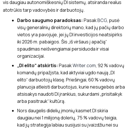
vis daugiau autonomiškesnių DI sistemų, atsiranda realus
atotrūkis tarp vadovybės ir darbuotojų.
Darbo saugumo paradoksas:
Pasak
BCG
, pusė
visų generalinių direktorių mano, kad jų pačių darbo
vietos yra pavojuje, jei jų DI investicijos neatsipirks
iki 2026 m. pabaigos. Šis „iš viršaus į apačią“
spaudimas neišvengiamai persiduoda ir visai
organizacijai.
„DI elito“ atskirtis:
Pasak
Writer.com
, 92 % vadovų
komandų pripažįsta, kad aktyviai ugdo naują „DI
elito“ darbuotojų klasę. Priešingai, 60 % vadovų
planuoja atleisti darbuotojus, kurie nesugebės arba
atsisakys naudoti DI įrankius, sukurdami „prisitaikyk
arba pasitrauk“ kultūrą.
Nors daugelis didelių įmonių kasmet DI skiria
daugiau nei 1 milijoną dolerių, 75 % vadovų teigia,
kad jų strategija labiau susijusi su įvaizdžiu nei su