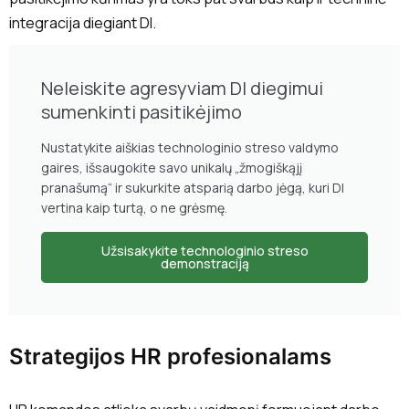
integracija diegiant DI.
Neleiskite agresyviam DI diegimui
sumenkinti pasitikėjimo
Nustatykite aiškias technologinio streso valdymo
gaires, išsaugokite savo unikalų „žmogiškąjį
pranašumą“ ir sukurkite atsparią darbo jėgą, kuri DI
vertina kaip turtą, o ne grėsmę.
Užsisakykite technologinio streso
demonstraciją
Strategijos HR profesionalams