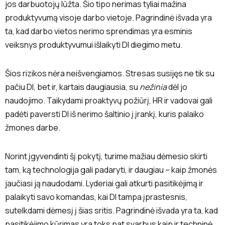
jos darbuotojų lūžta. Šio tipo nerimas tyliai mažina
produktyvumą visoje darbo vietoje. Pagrindinė išvada yra
ta, kad darbo vietos nerimo sprendimas yra esminis
veiksnys produktyvumui išlaikyti DI diegimo metu.
Šios rizikos nėra neišvengiamos. Stresas susijęs ne tik su
pačiu DI, bet ir, kartais daugiausia, su
nežinia
dėl jo
naudojimo. Taikydami proaktyvų požiūrį, HR ir vadovai gali
padėti paversti DI iš nerimo šaltinio į įrankį, kuris palaiko
žmones darbe.
Norint įgyvendinti šį pokytį, turime mažiau dėmesio skirti
tam, ką technologija gali padaryti, ir daugiau – kaip žmonės
jaučiasi ją naudodami. Lyderiai gali atkurti pasitikėjimą ir
palaikyti savo komandas, kai DI tampa įprastesnis,
sutelkdami dėmesį į šias sritis. Pagrindinė išvada yra ta, kad
pasitikėjimo kūrimas yra toks pat svarbus kaip ir techninė