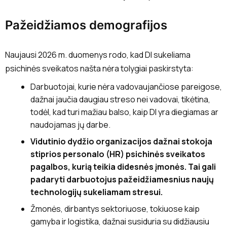
Pažeidžiamos demografijos
Naujausi 2026 m. duomenys rodo, kad DI sukeliama
psichinės sveikatos našta nėra tolygiai paskirstyta:
Darbuotojai, kurie nėra vadovaujančiose pareigose,
dažnai jaučia daugiau streso nei vadovai, tikėtina,
todėl, kad turi mažiau balso, kaip DI yra diegiamas ar
naudojamas jų darbe.
Vidutinio dydžio organizacijos dažnai stokoja
stiprios personalo (HR) psichinės sveikatos
pagalbos, kurią teikia didesnės įmonės. Tai gali
padaryti darbuotojus pažeidžiamesnius naujų
technologijų sukeliamam stresui.
Žmonės, dirbantys sektoriuose, tokiuose kaip
gamyba ir logistika, dažnai susiduria su didžiausiu