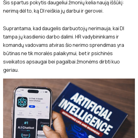
Šis spartus pokytis daugeliui žmonių kelia naują iššūkį:
nerimą dėl to, ką DI reiškia jų darbui ir gerovei.
Suprantama, kad daugelis darbuotojų nerimauja, kai DI
tampa jų kasdienio darbo dalimi. HR vadybininkams ir
komandų vadovams atviras šio nerimo sprendimas yra
būtinas ne tik moralės palaikymui, bet ir psichinės
sveikatos apsaugai bei pagalbai žmonėms dirbti kuo
geriau.