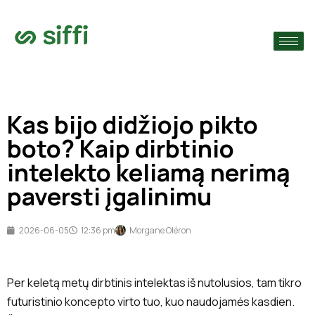
›
monę
›
Kas bijo didžiojo pikto
›
boto? Kaip dirbtinio
intelekto keliamą nerimą
paversti įgalinimu
2026-06-05
12:36 pm
Morgane Oléron
Per keletą metų dirbtinis intelektas iš nutolusios, tam tikro
futuristinio koncepto virto tuo, kuo naudojamės kasdien.