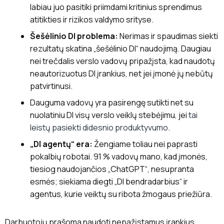
labiau juo pasitiki priimdami kritinius sprendimus
atitikties ir rizikos valdymo srityse.
Šešėlinio DI problema:
Nerimas ir spaudimas siekti
rezultatų skatina „šešėlinio DI“ naudojimą. Daugiau
nei trečdalis verslo vadovų pripažįsta, kad naudotų
neautorizuotus DI įrankius, net jei įmonė jų nebūtų
patvirtinusi.
Dauguma vadovų yra pasirengę sutikti net su
nuolatiniu DI visų verslo veiklų stebėjimu, jei
tai
leistų pasiekti didesnio produktyvumo
.
„DI agentų“ era:
Žengiame toliau nei paprasti
pokalbių robotai. 91 % vadovų mano, kad įmonės,
tiesiog naudojančios „ChatGPT“, nesupranta
esmės; siekiama diegti „DI bendradarbius“ ir
agentus, kurie veiktų su ribota žmogaus priežiūra.
Darbuotojų prašoma naudoti nepažįstamus įrankius,