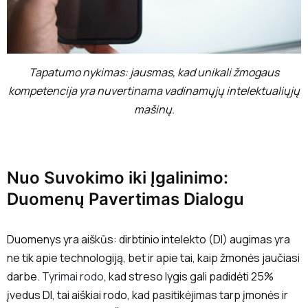
Tapatumo nykimas: jausmas, kad unikali žmogaus
kompetencija yra nuvertinama vadinamųjų intelektualiųjų
mašinų.
Nuo Suvokimo iki Įgalinimo:
Duomenų Pavertimas Dialogu
Duomenys yra aiškūs: dirbtinio intelekto (DI) augimas yra
ne tik apie technologiją, bet ir apie tai, kaip žmonės jaučiasi
darbe.
Tyrimai rodo
, kad streso lygis gali padidėti 25%
įvedus DI, tai aiškiai rodo, kad pasitikėjimas tarp įmonės ir