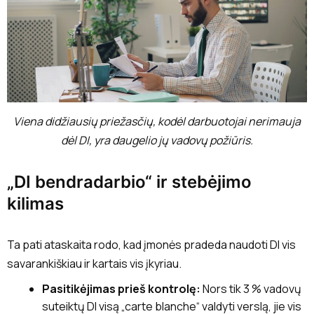
Viena didžiausių priežasčių, kodėl darbuotojai nerimauja
dėl DI, yra daugelio jų vadovų požiūris.
„DI bendradarbio“ ir stebėjimo
kilimas
Ta pati ataskaita rodo, kad įmonės pradeda naudoti DI vis
savarankiškiau ir kartais vis įkyriau.
Pasitikėjimas prieš kontrolę:
Nors tik 3 % vadovų
suteiktų DI visą „carte blanche“ valdyti verslą, jie vis