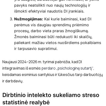
pavyks neatsilikti nuo naujų technologijų ir
išmokti efektyviai naudotis DI įrankiais.
Nužmogėjimas:
Kai kurie baiminasi, kad DI
perėmus vis daugiau sprendimų priėmimo
procesų, darbo vieta praras žmogiškumą.
Žmonės baiminasi būti redukuoti iki skaičių,
paliekant mažiau vietos nuoširdiems pokalbiams
ir tarpusavio supratimui.
Naujausi 2024–2026 m. tyrimai pabrėžia, kad DI
integravimas iš esmės
perdaro „psichologinę sutartį“
,
keisdamas esminius santykius ir lūkesčius tarp darbuotojų
ir darbdavių.
Dirbtinio intelekto sukeliamo streso
statistinė realybė