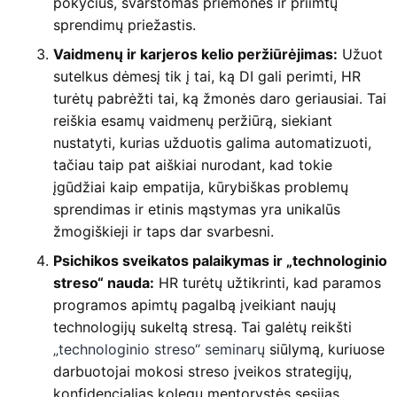
pokyčius, svarstomas priemones ir priimtų
sprendimų priežastis.
Vaidmenų ir karjeros kelio peržiūrėjimas:
Užuot
sutelkus dėmesį tik į tai, ką DI gali perimti, HR
turėtų pabrėžti tai, ką žmonės daro geriausiai. Tai
reiškia esamų vaidmenų peržiūrą, siekiant
nustatyti, kurias užduotis galima automatizuoti,
tačiau taip pat aiškiai nurodant, kad tokie
įgūdžiai kaip empatija, kūrybiškas problemų
sprendimas ir etinis mąstymas yra unikalūs
žmogiškieji ir taps dar svarbesni.
Psichikos sveikatos palaikymas ir „technologinio
streso“ nauda:
HR turėtų užtikrinti, kad paramos
programos apimtų pagalbą įveikiant naujų
technologijų sukeltą stresą. Tai galėtų reikšti
„technologinio streso“ seminarų
siūlymą, kuriuose
darbuotojai mokosi streso įveikos strategijų,
konfidencialias kolegų mentorystės sesijas,