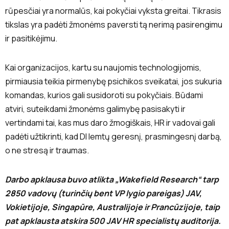
rūpesčiai yra normalūs, kai pokyčiai vyksta greitai. Tikrasis
tikslas yra padėti žmonėms paversti tą nerimą pasirengimu
ir pasitikėjimu.
Kai organizacijos, kartu su naujomis technologijomis,
pirmiausia teikia pirmenybę psichikos sveikatai, jos sukuria
komandas, kurios gali susidoroti su pokyčiais. Būdami
atviri, suteikdami žmonėms galimybę pasisakyti ir
vertindami tai, kas mus daro žmogiškais, HR ir vadovai gali
padėti užtikrinti, kad DI lemtų geresnį, prasmingesnį darbą,
o ne stresą ir traumas.
Darbo apklausa buvo atlikta „Wakefield Research“ tarp
2850 vadovų (turinčių bent VP lygio pareigas) JAV,
Vokietijoje, Singapūre, Australijoje ir Prancūzijoje, taip
pat apklausta atskira 500 JAV HR specialistų auditorija.