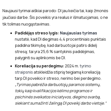
Naujausi tyrimai aiškiai parodo: DI jau keičia tai, kaip žmonės
jaučiasi darbe. Šis poveikis yra realus ir išmatuojamas, o ne
tik tolimas nuogąstavimas.
Padidėjęs streso lygis:
Naujausias tyrimas
nustatė, kad DI diegimas 4,4 procentiniais punktais
padidina tikimybę, kad darbuotojai patirs didelį
stresą; tai yra 25,6 % santykinis padidėjimas,
palyginti su aplinkomis be DI.
Koreliacija su perdegimu:
2024 m.
tyrimo
straipsnis
atskleidžia stiprią teigiamą koreliaciją
tarp DI poveikio ir streso, nerimo bei perdegimo.
„Tyrimas pabrėžia darbuotojų paramos sistemų,
tokių kaip kvalifikacijos kėlimo programos ir
psichinės sveikatos iniciatyvos, diegimo svarbą,
siekiant sumažinti žalingą DI poveikį darbo vietoje.“