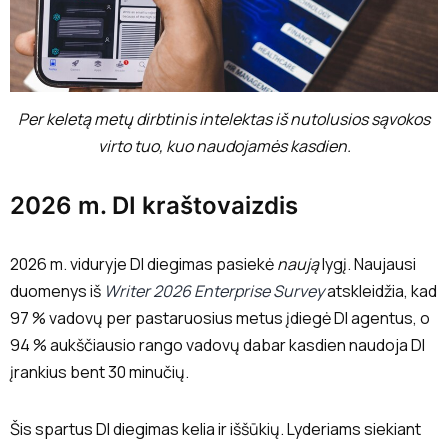
Per keletą metų dirbtinis intelektas iš nutolusios sąvokos
virto tuo, kuo naudojamės kasdien.
2026 m. DI kraštovaizdis
2026 m. viduryje DI diegimas pasiekė
naują
lygį. Naujausi
duomenys iš
Writer 2026 Enterprise Survey
atskleidžia, kad
97 % vadovų per pastaruosius metus įdiegė DI agentus, o
94 % aukščiausio rango vadovų dabar kasdien naudoja DI
įrankius bent 30 minučių.
Šis spartus DI diegimas kelia ir iššūkių. Lyderiams siekiant