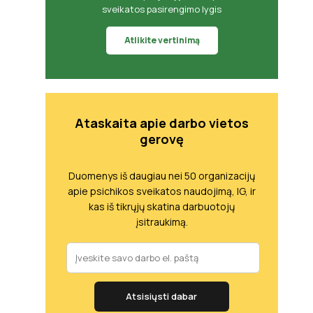
sveikatos pasirengimo lygis
Atlikite vertinimą
Ataskaita apie darbo vietos
gerovę
Duomenys iš daugiau nei 50 organizacijų
apie psichikos sveikatos naudojimą, IG, ir
kas iš tikrųjų skatina darbuotojų
įsitraukimą.
Atsisiųsti dabar