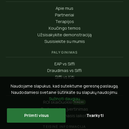
Apie mus
Partneriai
Terapijos
Koučingo temos
Užsisakykite demonstraciją
Susisiekite su mumis
PALYGINIMAS
EAP vs Siffi
Draudimas vs Siffi
Siffi vs Kiti
Naudojame slapukus, kad suteiktume geresnę paslaugą.
ĮRANKIAI
Naudodamiesi svetaine sutinkate su slapukų naudojimu.
Sužinoti daugiau
ROI skaičiuoklė
Naujas
Darbo vietos įvertinimas
90 dienų bandomasis laikotarpis
Priimti visus
Tvarkyti
TEISINĖ INFORMACIJA