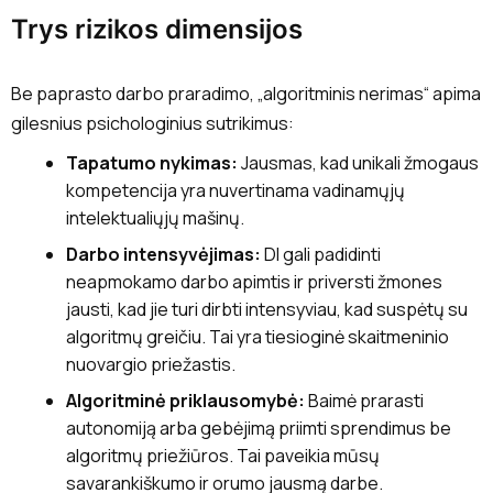
Trys rizikos dimensijos
Be paprasto darbo praradimo, „algoritminis nerimas“ apima
gilesnius psichologinius sutrikimus:
Tapatumo nykimas:
Jausmas, kad unikali žmogaus
kompetencija yra nuvertinama vadinamųjų
intelektualiųjų mašinų.
Darbo intensyvėjimas:
DI gali padidinti
neapmokamo darbo apimtis ir priversti žmones
jausti, kad jie turi dirbti intensyviau, kad suspėtų su
algoritmų greičiu. Tai yra tiesioginė skaitmeninio
nuovargio priežastis.
Algoritminė priklausomybė:
Baimė prarasti
autonomiją arba gebėjimą priimti sprendimus be
algoritmų priežiūros. Tai paveikia mūsų
savarankiškumo ir orumo jausmą darbe.