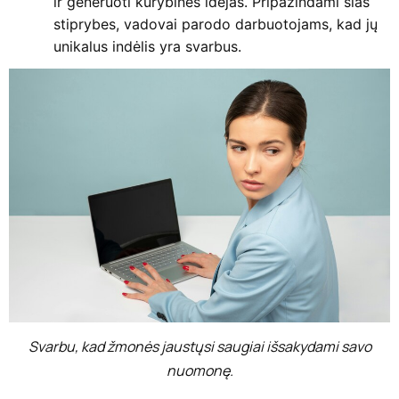
ir generuoti kūrybines idėjas. Pripažindami šias
stiprybes, vadovai parodo darbuotojams, kad jų
unikalus indėlis yra svarbus.
Svarbu, kad žmonės jaustųsi saugiai išsakydami savo
nuomonę.