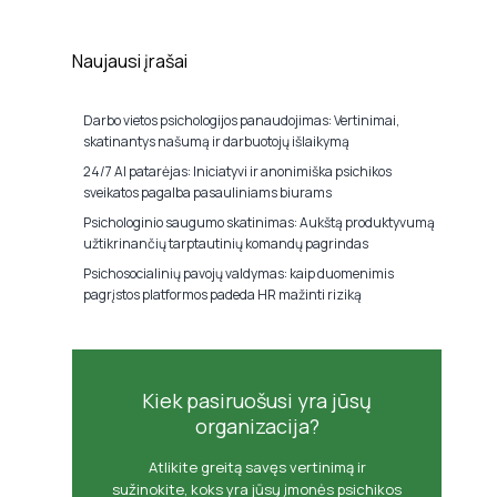
Naujausi įrašai
Darbo vietos psichologijos panaudojimas: Vertinimai,
skatinantys našumą ir darbuotojų išlaikymą
24/7 AI patarėjas: Iniciatyvi ir anonimiška psichikos
sveikatos pagalba pasauliniams biurams
Psichologinio saugumo skatinimas: Aukštą produktyvumą
užtikrinančių tarptautinių komandų pagrindas
Psichosocialinių pavojų valdymas: kaip duomenimis
pagrįstos platformos padeda HR mažinti riziką
Kiek pasiruošusi yra jūsų
organizacija?
Atlikite greitą savęs vertinimą ir
sužinokite, koks yra jūsų įmonės psichikos