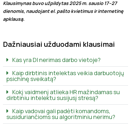
Klausimynas buvo užpildytas 2025 m. sausio 17–27
dienomis, naudojant el. pašto kvietimus ir internetinę
apklausą.
Dažniausiai užduodami klausimai
Kas yra DI nerimas darbo vietoje?
Kaip dirbtinis intelektas veikia darbuotojų
psichinę sveikatą?
Kokį vaidmenį atlieka HR mažindamas su
dirbtiniu intelektu susijusį stresą?
Kaip vadovai gali padėti komandoms,
susiduriančioms su algoritminiu nerimu?