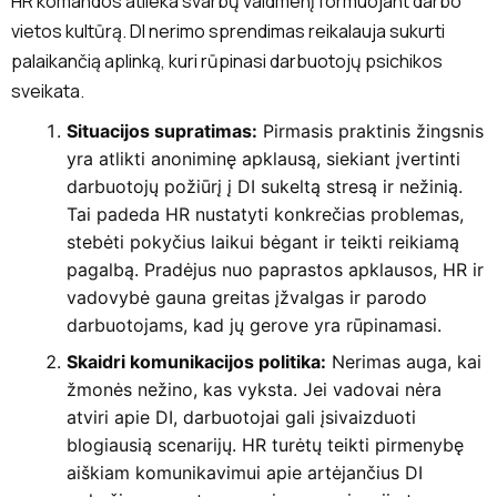
HR komandos atlieka svarbų vaidmenį formuojant darbo
vietos kultūrą. DI nerimo sprendimas reikalauja sukurti
palaikančią aplinką, kuri rūpinasi darbuotojų psichikos
sveikata.
Situacijos supratimas:
Pirmasis praktinis žingsnis
yra atlikti anoniminę apklausą, siekiant įvertinti
darbuotojų požiūrį į DI sukeltą stresą ir nežinią.
Tai padeda HR nustatyti konkrečias problemas,
stebėti pokyčius laikui bėgant ir teikti reikiamą
pagalbą. Pradėjus nuo paprastos apklausos, HR ir
vadovybė gauna greitas įžvalgas ir parodo
darbuotojams, kad jų gerove yra rūpinamasi.
Skaidri komunikacijos politika:
Nerimas auga, kai
žmonės nežino, kas vyksta. Jei vadovai nėra
atviri apie DI, darbuotojai gali įsivaizduoti
blogiausią scenarijų. HR turėtų teikti pirmenybę
aiškiam komunikavimui apie artėjančius DI