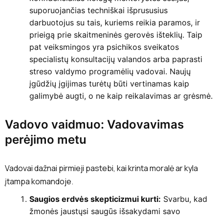
suporuojančias techniškai išprususius
darbuotojus su tais, kuriems reikia paramos, ir
prieigą prie skaitmeninės gerovės išteklių. Taip
pat veiksmingos yra psichikos sveikatos
specialistų konsultacijų valandos arba paprasti
streso valdymo programėlių vadovai. Naujų
įgūdžių įgijimas turėtų būti vertinamas kaip
galimybė augti, o ne kaip reikalavimas ar grėsmė.
Vadovo vaidmuo: Vadovavimas
perėjimo metu
Vadovai dažnai pirmieji pastebi, kai krinta moralė ar kyla
įtampa komandoje.
Saugios erdvės skepticizmui kurti:
Svarbu, kad
žmonės jaustųsi saugūs išsakydami savo