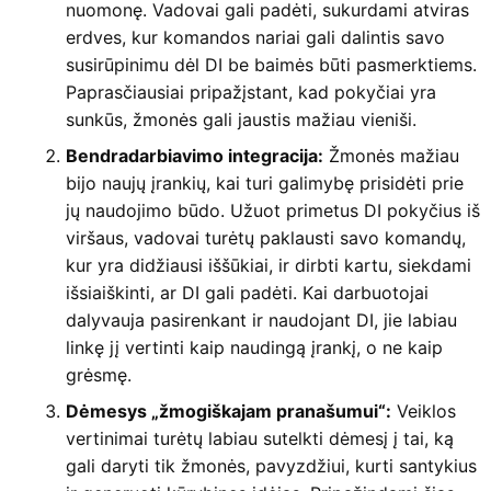
nuomonę. Vadovai gali padėti, sukurdami atviras
erdves, kur komandos nariai gali dalintis savo
susirūpinimu dėl DI be baimės būti pasmerktiems.
Paprasčiausiai pripažįstant, kad pokyčiai yra
sunkūs, žmonės gali jaustis mažiau vieniši.
Bendradarbiavimo integracija:
Žmonės mažiau
bijo naujų įrankių, kai turi galimybę prisidėti prie
jų naudojimo būdo. Užuot primetus DI pokyčius iš
viršaus, vadovai turėtų paklausti savo komandų,
kur yra didžiausi iššūkiai, ir dirbti kartu, siekdami
išsiaiškinti, ar DI gali padėti. Kai darbuotojai
dalyvauja pasirenkant ir naudojant DI, jie labiau
linkę jį vertinti kaip naudingą įrankį, o ne kaip
grėsmę.
Dėmesys „žmogiškajam pranašumui“:
Veiklos
vertinimai turėtų labiau sutelkti dėmesį į tai, ką
gali daryti tik žmonės, pavyzdžiui, kurti santykius