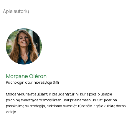
Apie autorių
Morgane Oléron
Psichologinio turinio rašytoja Siffi
Morgane kuria atjaučiantį ir įtraukiantį turinį, kuris pokalbius apie
psichinę sveikatą daro žmogiškesnius ir prieinamesnius. Siffi ji derina
pasakojimą su strategija, siekdama puoselėti rūpesčio ir ryšio kultūrą darbo
vietoje.