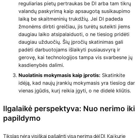
reguliarias pietų pertraukas be DI arba tam tikrų
valandų paskyrimą kaip apsaugotą susikaupimo
laiką be skaitmeninių trukdžių. Jei DI padeda
žmonėms dirbti greičiau, jis turėtų suteikti jiems
daugiau laiko atsipalaiduoti, o ne tiesiog pridėti
daugiau užduočių. Šių įpročių skatinimas gali
padėti darbuotojams išlaikyti pusiausvyrą ir
gerovę, kai technologijos tampa vis svarbesne jų
kasdienybės dalimi.
Nuolatinis mokymasis kaip įprotis:
Skatinkite
idėją, kad naujų įrankių mokymasis yra tiesiog dar
vienas įgūdis, kurį reikia įgyti, o ne didelė kliūtis.
Ilgalaikė perspektyva: Nuo nerimo iki
papildymo
Tikslas nėra visiškai pašalinti visą nerimą dėl DI. Kai kurie