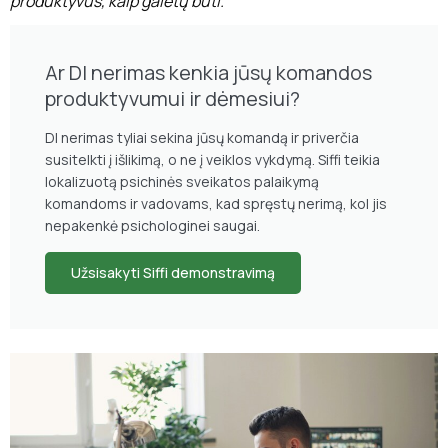
produktyvūs, kaip galėtų būti.
Ar DI nerimas kenkia jūsų komandos
produktyvumui ir dėmesiui?
DI nerimas tyliai sekina jūsų komandą ir priverčia
susitelkti į išlikimą, o ne į veiklos vykdymą. Siffi teikia
lokalizuotą psichinės sveikatos palaikymą
komandoms ir vadovams, kad spręstų nerimą, kol jis
nepakenkė psichologinei saugai.
Užsisakyti Siffi demonstravimą