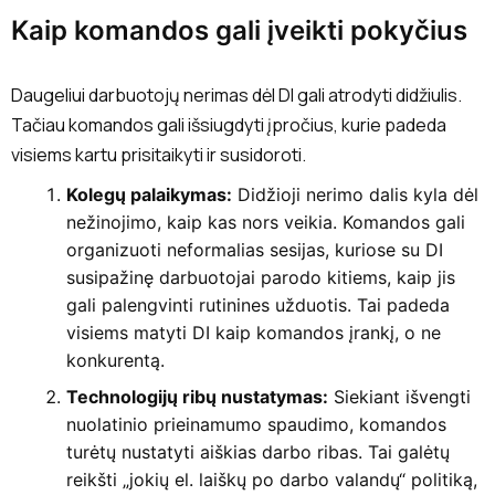
Kaip komandos gali įveikti pokyčius
Daugeliui darbuotojų nerimas dėl DI gali atrodyti didžiulis.
Tačiau komandos gali išsiugdyti įpročius, kurie padeda
visiems kartu prisitaikyti ir susidoroti.
Kolegų palaikymas:
Didžioji nerimo dalis kyla dėl
nežinojimo, kaip kas nors veikia. Komandos gali
organizuoti neformalias sesijas, kuriose su DI
susipažinę darbuotojai parodo kitiems, kaip jis
gali palengvinti rutinines užduotis. Tai padeda
visiems matyti DI kaip komandos įrankį, o ne
konkurentą.
Technologijų ribų nustatymas:
Siekiant išvengti
nuolatinio prieinamumo spaudimo, komandos
turėtų nustatyti aiškias darbo ribas. Tai galėtų
reikšti „jokių el. laiškų po darbo valandų“ politiką,