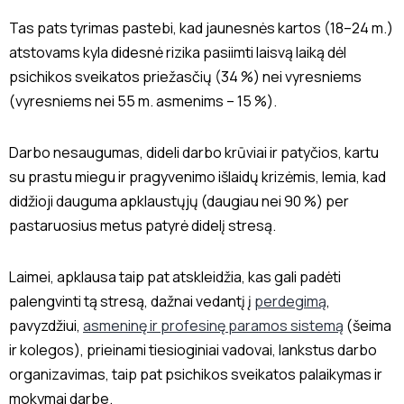
Tas pats tyrimas pastebi, kad jaunesnės kartos (18–24 m.)
atstovams kyla didesnė rizika pasiimti laisvą laiką dėl
psichikos sveikatos priežasčių (34 %) nei vyresniems
(vyresniems nei 55 m. asmenims – 15 %).
Darbo nesaugumas, dideli darbo krūviai ir patyčios, kartu
su prastu miegu ir pragyvenimo išlaidų krizėmis, lemia, kad
didžioji dauguma apklaustųjų (daugiau nei 90 %) per
pastaruosius metus patyrė didelį stresą.
Laimei, apklausa taip pat atskleidžia, kas gali padėti
palengvinti tą stresą, dažnai vedantį į
perdegimą
,
pavyzdžiui,
asmeninę ir profesinę paramos sistemą
(šeima
ir kolegos), prieinami tiesioginiai vadovai, lankstus darbo
organizavimas, taip pat psichikos sveikatos palaikymas ir
mokymai darbe.