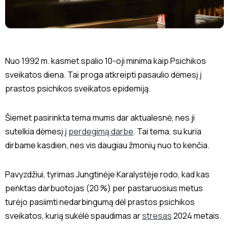
Nuo 1992 m. kasmet spalio 10-oji minima kaip Psichikos
sveikatos diena. Tai proga atkreipti pasaulio dėmesį į
prastos psichikos sveikatos epidemiją.
Šiemet pasirinkta tema mums dar aktualesnė, nes ji
sutelkia dėmesį į
perdegimą darbe
. Tai tema, su kuria
dirbame kasdien, nes vis daugiau žmonių nuo to kenčia.
Pavyzdžiui, tyrimas Jungtinėje Karalystėje rodo, kad kas
penktas darbuotojas (20 %) per pastaruosius metus
turėjo pasiimti nedarbingumą dėl prastos psichikos
sveikatos, kurią sukėlė spaudimas ar
stresas
2024 metais.