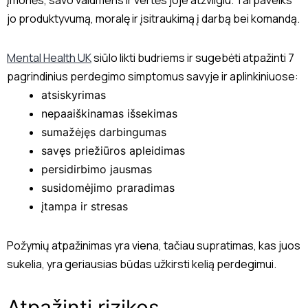
jo produktyvumą, moralę ir įsitraukimą į darbą bei komandą.
Mental Health UK
siūlo likti budriems ir sugebėti atpažinti 7
pagrindinius perdegimo simptomus savyje ir aplinkiniuose:
atsiskyrimas
nepaaiškinamas išsekimas
sumažėjęs darbingumas
savęs priežiūros apleidimas
persidirbimo jausmas
susidomėjimo praradimas
įtampa ir stresas
Požymių atpažinimas yra viena, tačiau supratimas, kas juos
sukelia, yra geriausias būdas užkirsti kelią perdegimui.
Atpažinti rizikos