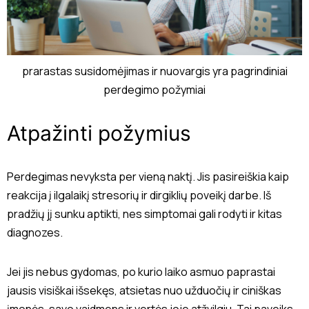
prarastas susidomėjimas ir nuovargis yra pagrindiniai
perdegimo požymiai
Atpažinti požymius
Perdegimas nevyksta per vieną naktį. Jis pasireiškia kaip
reakcija į ilgalaikį stresorių ir dirgiklių poveikį darbe. Iš
pradžių jį sunku aptikti, nes simptomai gali rodyti ir kitas
diagnozes.
Jei jis nebus gydomas, po kurio laiko asmuo paprastai
jausis visiškai išsekęs, atsietas nuo užduočių ir ciniškas
įmonės, savo vaidmens ir vertės joje atžvilgiu. Tai paveiks