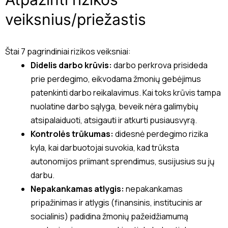
veiksnius/priežastis
Štai 7 pagrindiniai rizikos veiksniai:
Didelis darbo krūvis:
darbo perkrova prisideda
prie perdegimo, eikvodama žmonių gebėjimus
patenkinti darbo reikalavimus. Kai toks krūvis tampa
nuolatine darbo sąlyga, beveik nėra galimybių
atsipalaiduoti, atsigauti ir atkurti pusiausvyrą.
Kontrolės trūkumas:
didesnė perdegimo rizika
kyla, kai darbuotojai suvokia, kad trūksta
autonomijos priimant sprendimus, susijusius su jų
darbu.
Nepakankamas atlygis:
nepakankamas
pripažinimas ir atlygis (finansinis, institucinis ar
socialinis) padidina žmonių pažeidžiamumą