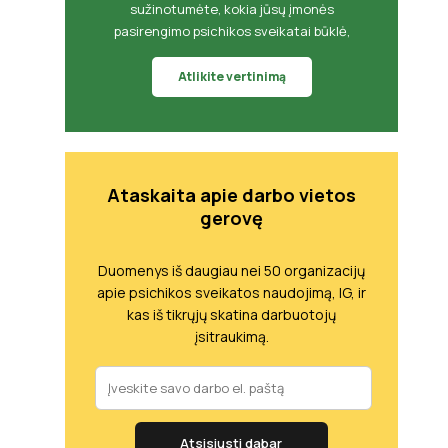
sužinotumėte, kokia jūsų įmonės
pasirengimo psichikos sveikatai būklė,
Atlikite vertinimą
Ataskaita apie darbo vietos
gerovę
Duomenys iš daugiau nei 50 organizacijų
apie psichikos sveikatos naudojimą, IG, ir
kas iš tikrųjų skatina darbuotojų
įsitraukimą.
Atsisiųsti dabar