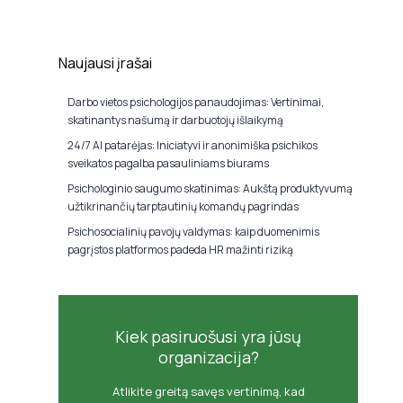
Naujausi įrašai
Darbo vietos psichologijos panaudojimas: Vertinimai,
skatinantys našumą ir darbuotojų išlaikymą
24/7 AI patarėjas: Iniciatyvi ir anonimiška psichikos
sveikatos pagalba pasauliniams biurams
Psichologinio saugumo skatinimas: Aukštą produktyvumą
užtikrinančių tarptautinių komandų pagrindas
Psichosocialinių pavojų valdymas: kaip duomenimis
pagrįstos platformos padeda HR mažinti riziką
Kiek pasiruošusi yra jūsų
organizacija?
Atlikite greitą savęs vertinimą, kad