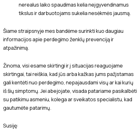
nerealus laiko spaudimas kelia neįgyvendinamus
tikslus ir darbuotojams sukelia nesėkmės jausmą.
Šiame straipsnyje mes bandėme surinkti kuo daugiau
informacijos apie perdegimo ženklų prevenciją ir
atpažinimą.
Žinoma, visi esame skirtingi ir į situacijas reaguojame
skirtingai, tai reiškia, kad jūs arba kažkas jums pažįstamas
gali kentėti nuo perdegimo, nepajausdami visų ar kai kurių
iš šių simptomų. Jei abejojate, visada patariame pasikalbėti
su patikimu asmeniu, kolega ar sveikatos specialistu, kad
gautumėte patarimų.
Susiję: