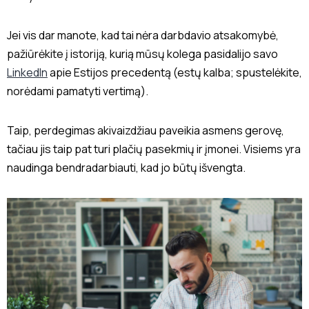
Jei vis dar manote, kad tai nėra darbdavio atsakomybė,
pažiūrėkite į istoriją, kurią mūsų kolega pasidalijo savo
LinkedIn
apie Estijos precedentą (estų kalba; spustelėkite,
norėdami pamatyti vertimą).
Taip, perdegimas akivaizdžiau paveikia asmens gerovę,
tačiau jis taip pat turi plačių pasekmių ir įmonei. Visiems yra
naudinga bendradarbiauti, kad jo būtų išvengta.