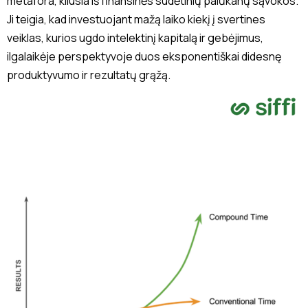
metafora, kilusia iš finansinės sudėtinių palūkanų sąvokos.
Ji teigia, kad investuojant mažą laiko kiekį į svertines
veiklas, kurios ugdo intelektinį kapitalą ir gebėjimus,
ilgalaikėje perspektyvoje duos eksponentiškai didesnę
produktyvumo ir rezultatų grąžą.