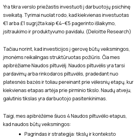
Yra tikra verslo priežastis investuoti į darbuotojų psichinę
sveikatą. Tyrimai nuolat rodo, kad kiekvienas investuotas
€1 arba £1 sugrįžta kaip €4–€5 pagerinto išlaikymo,
įsitraukimo ir produktyvumo pavidalu. (Deloitte Research)
Tačiau norint, kad investicijos į gerovę būtų veiksmingos,
įmonėms reikalingas struktūruotas požiūris. Čia mes
apibrėžiame Naudos piltuvėlį. Naudos piltuvėlis yra tarsi
pardavimų arba rinkodaros piltuvėlis, pradedant nuo
platesnės bazės ir toliau pereinant prie vėlesnių etapų, kur
kiekvienas etapas artėja prie pirminio tikslo. Naudų atveju,
galutinis tikslas yra darbuotojo pasitenkinimas.
Taigi, mes apibrėžėme šiuos 4 Naudos piltuvėlio etapus,
kad naudos būtų veiksmingos:
Pagrindas ir strategija: tikslų ir konteksto