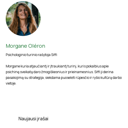
Morgane Oléron
Psichologinio turinio rašytoja Siffi
Morgane kuria atjaučiantį ir įtraukiantį turinį, kuris pokalbius apie
psichinę sveikatą daro žmogiškesnius ir prieinamesnius. Siffi ji derina
pasakojimą su strategija, siekdama puoselėti rūpesčio ir ryšio kultūrą darbo
vietoje.
Naujausi įrašai