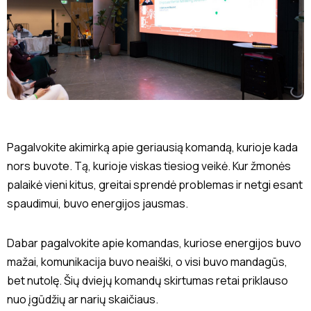
Pagalvokite akimirką apie geriausią komandą, kurioje kada
nors buvote. Tą, kurioje viskas tiesiog veikė. Kur žmonės
palaikė vieni kitus, greitai sprendė problemas ir netgi esant
spaudimui, buvo energijos jausmas.
Dabar pagalvokite apie komandas, kuriose energijos buvo
mažai, komunikacija buvo neaiški, o visi buvo mandagūs,
bet nutolę. Šių dviejų komandų skirtumas retai priklauso
nuo įgūdžių ar narių skaičiaus.