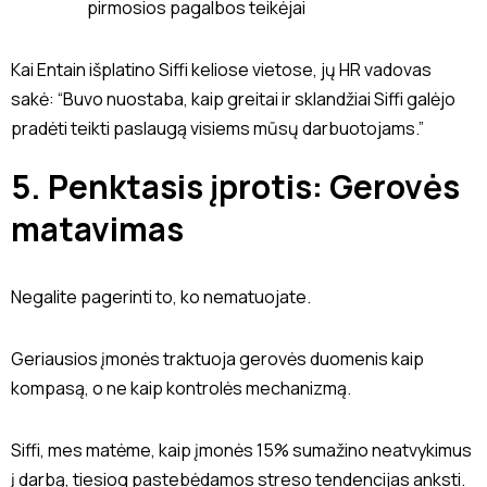
pirmosios pagalbos teikėjai
Kai Entain išplatino Siffi keliose vietose, jų HR vadovas
sakė: “Buvo nuostaba, kaip greitai ir sklandžiai Siffi galėjo
pradėti teikti paslaugą visiems mūsų darbuotojams.”
5. Penktasis įprotis: Gerovės
matavimas
Negalite pagerinti to, ko nematuojate.
Geriausios įmonės traktuoja gerovės duomenis kaip
kompasą, o ne kaip kontrolės mechanizmą.
Siffi, mes matėme, kaip įmonės 15% sumažino neatvykimus
į darbą, tiesiog pastebėdamos streso tendencijas anksti.