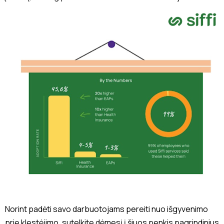
Norint padėti savo darbuotojams pereiti nuo išgyvenimo
prie klestėjimo, sutelkite dėmesį į šiuos penkis pagrindinius