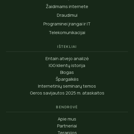
Žaidimams internete
Draudimui
Programinei įrangai ir IT
Telekomunikacijai
IŠTEKLIAI
Entain atvejo analizė
IGG klientų istorija
Blogas
Špargalkės
Internetinių seminarų temos
Geros savijautos 2025 m. ataskaitos
BENDROVĖ
Apie mus
Partneriai
Terapijos