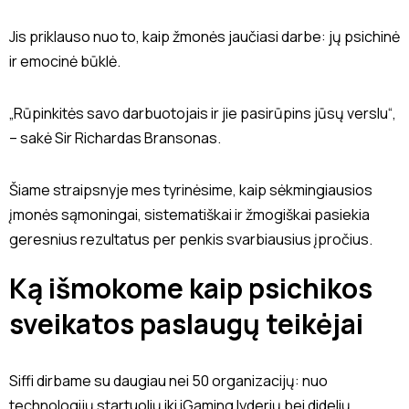
Jis priklauso nuo to, kaip žmonės jaučiasi darbe: jų psichinė
ir emocinė būklė.
„Rūpinkitės savo darbuotojais ir jie pasirūpins jūsų verslu“,
– sakė
Sir Richardas Bransonas
.
Šiame straipsnyje mes tyrinėsime, kaip sėkmingiausios
įmonės sąmoningai, sistematiškai ir žmogiškai pasiekia
geresnius rezultatus per penkis svarbiausius įpročius.
Ką išmokome kaip psichikos
sveikatos paslaugų teikėjai
Siffi dirbame su daugiau nei 50 organizacijų: nuo
technologijų startuolių iki iGaming lyderių bei didelių