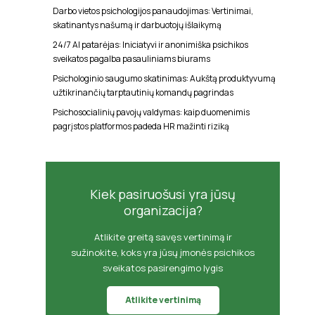
Darbo vietos psichologijos panaudojimas: Vertinimai,
skatinantys našumą ir darbuotojų išlaikymą
24/7 AI patarėjas: Iniciatyvi ir anonimiška psichikos
sveikatos pagalba pasauliniams biurams
Psichologinio saugumo skatinimas: Aukštą produktyvumą
užtikrinančių tarptautinių komandų pagrindas
Psichosocialinių pavojų valdymas: kaip duomenimis
pagrįstos platformos padeda HR mažinti riziką
Kiek pasiruošusi yra jūsų
organizacija?
Atlikite greitą savęs vertinimą ir
sužinokite, koks yra jūsų įmonės psichikos
sveikatos pasirengimo lygis
Atlikite vertinimą