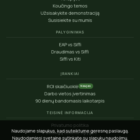
Koučingo temos
Užsisakykite demonstraciją
Susisiekite su mumis
PALYGINIMAS
EAP vs Siffi
Draudimas vs Siffi
Siffi vs Kiti
ĮRANKIAI
ROI skaičiuoklė
Naujas
Darbo vietos įvertinimas
90 dienų bandomasis laikotarpis
TEISINĖ INFORMACIJA
Privatumo politika
Naudojame slapukus, kad suteiktume geresnę paslaugą.
Paslaugų teikimo sąlygos
Naudodamiesi svetaine sutinkate su slapukų naudojimu.
Slapukų politika