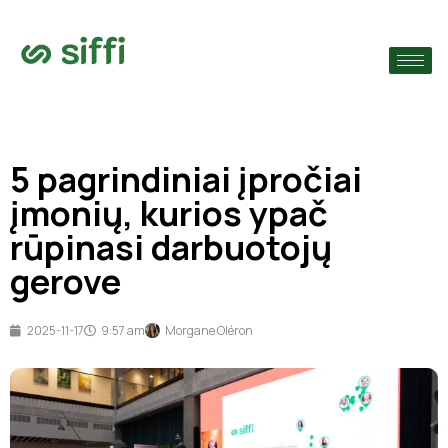
›
monę
›
5 pagrindiniai įpročiai
›
įmonių, kurios ypač
rūpinasi darbuotojų
gerove
2025-11-17
9:57 am
Morgane Oléron