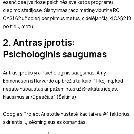
esančiose įvairiose psichinės sveikatos programų
diegimo stadijose. Šis tyrimas rado metinę vidutinę ROI
CA$1.62 už dolerį per pirmus metus, didelėjančią iki CA$2.18
po trejų metų.
2. Antras įprotis:
Psichologinis saugumas
Antras įprotis yra Psichologinis saugumas. Amy
Edmondson iš Harvardo apibrėžia tai kaip: “Tikėjimą, kad
nesate nubaustas ar pažemintas už išreikštas idėjas,
klausimus ar rūpesčius.” (
Šaltinis
)
Google’s
Project Aristotle
nustatė, kad tai yra #1 faktorius,
skiriantis jų sėkmingiausias komandas.