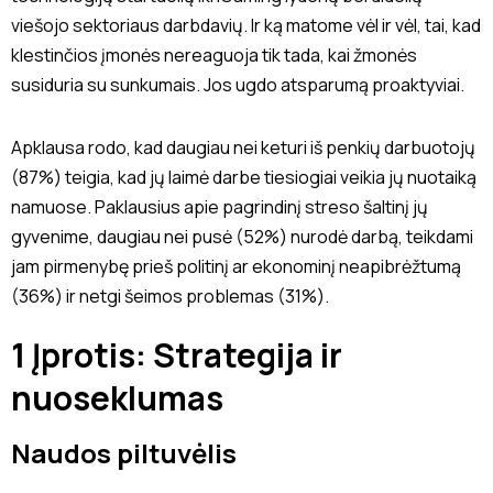
viešojo sektoriaus darbdavių. Ir ką matome vėl ir vėl, tai, kad
klestinčios įmonės nereaguoja tik tada, kai žmonės
susiduria su sunkumais. Jos ugdo atsparumą proaktyviai.
Apklausa rodo, kad daugiau nei keturi iš penkių darbuotojų
(87%) teigia, kad jų laimė darbe tiesiogiai veikia jų nuotaiką
namuose. Paklausius apie pagrindinį streso šaltinį jų
gyvenime, daugiau nei pusė (52%) nurodė darbą, teikdami
jam pirmenybę prieš politinį ar ekonominį neapibrėžtumą
(36%) ir netgi šeimos problemas (31%).
1 Įprotis: Strategija ir
nuoseklumas
Naudos piltuvėlis