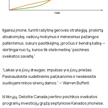
Ilgainiui įmonė, turinti rašytinę gerovės strategiją, priskirtą
atsakomybę, vadovų mokymus ir mėnesinius pažangos
patikrinimus, sukurs pasitikėjimą, įpročius ir bendrą kalbą —
skirtingai nuo tų, kurios tik stebi metinę “psichinės
sveikatos savaitę.”
“Laikas yra jūsų draugas; impulsas yra jūsų priešas.
Pasinaudokite sudėtinėmis palūkanomis ir nesileiskite
suviliojami rinkos sirenų dainos.” —
Warren Buffett
.
Iš tikrųjų, Deloitte Canada įvertino psichikos sveikatos
programų investicijų grąžą septyniose Kanados įmonėse,