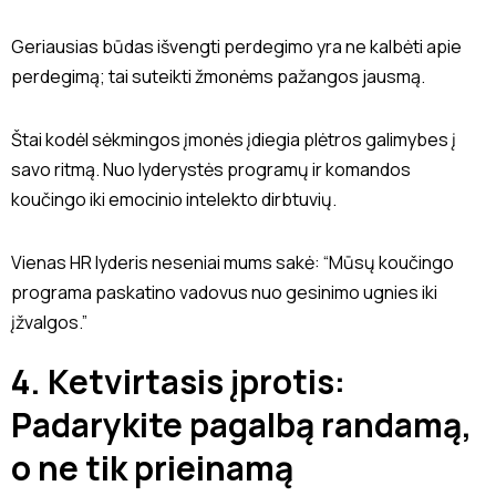
Geriausias būdas išvengti perdegimo yra ne kalbėti apie
perdegimą; tai suteikti žmonėms pažangos jausmą.
Štai kodėl sėkmingos įmonės įdiegia plėtros galimybes į
savo ritmą. Nuo lyderystės programų ir komandos
koučingo iki emocinio intelekto dirbtuvių.
Vienas HR lyderis neseniai mums sakė: “Mūsų koučingo
programa paskatino vadovus nuo gesinimo ugnies iki
įžvalgos.”
4. Ketvirtasis įprotis:
Padarykite pagalbą randamą,
o ne tik prieinamą