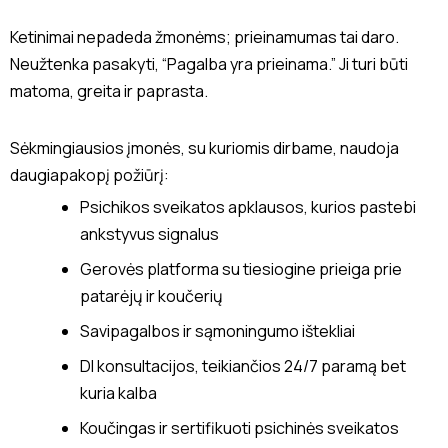
Ketinimai nepadeda žmonėms; prieinamumas tai daro.
Neužtenka pasakyti, “Pagalba yra prieinama.” Ji turi būti
matoma, greita ir paprasta.
Sėkmingiausios įmonės, su kuriomis dirbame, naudoja
daugiapakopį požiūrį:
Psichikos sveikatos apklausos, kurios pastebi
ankstyvus signalus
Gerovės platforma su tiesiogine prieiga prie
patarėjų ir koučerių
Savipagalbos ir sąmoningumo ištekliai
DI konsultacijos, teikiančios 24/7 paramą bet
kuria kalba
Koučingas ir sertifikuoti psichinės sveikatos