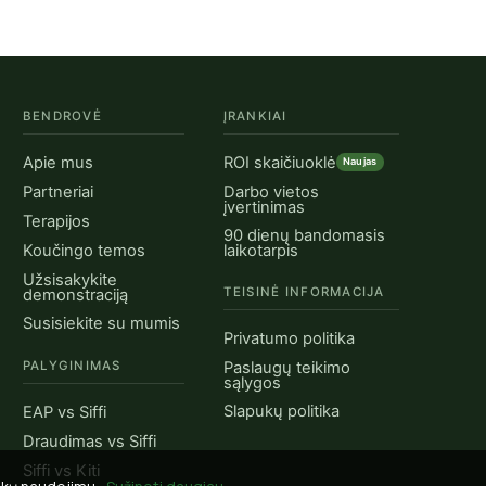
BENDROVĖ
ĮRANKIAI
Apie mus
ROI skaičiuoklė
Naujas
Partneriai
Darbo vietos
įvertinimas
Terapijos
90 dienų bandomasis
Koučingo temos
laikotarpis
Užsisakykite
TEISINĖ INFORMACIJA
demonstraciją
Susisiekite su mumis
Privatumo politika
PALYGINIMAS
Paslaugų teikimo
sąlygos
Slapukų politika
EAP vs Siffi
Draudimas vs Siffi
Siffi vs Kiti