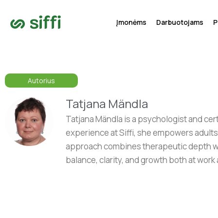
Įmonėms
Darbuotojams
P
Autorius
Tatjana Mändla
Tatjana Mändla is a psychologist and cer
experience at Siffi, she empowers adults 
approach combines therapeutic depth with
balance, clarity, and growth both at work