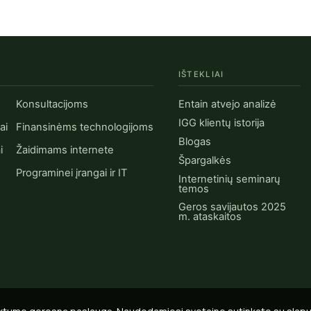
IŠTEKLIAI
Konsultacijoms
Entain atvejo analizė
IGG klientų istorija
ai
Finansinėms technologijoms
Blogas
i
Žaidimams internete
Špargalkės
Programinei įrangai ir IT
Internetinių seminarų
temos
Geros savijautos 2025
m. ataskaitos