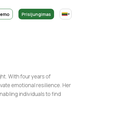
demo
Prisijungimas
▾
ht. With four years of
vate emotional resilience. Her
abling individuals to find