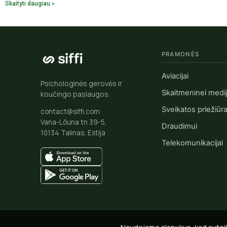
Skaityti daugiau »
PRAMONĖS
Aviacijai
Psichologinės gerovės ir
Skaitmeninei medij
koučingo paslaugos.
Sveikatos priežiūra
contact@siffi.com
Vana-Lõuna tn 39-5,
Draudimui
10134 Talinas, Estija
Telekomunikacijai