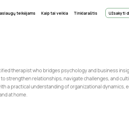
aslaugų teikėjams
Kaip tai veikia
Tinklaraštis
Užsakyti 
tified therapist who bridges psychology and business insig
to strengthen relationships, navigate challenges, and culti
 a practical understanding of organizational dynamics, en
 and at home.