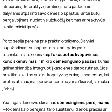
atsparumą. Interaktyvių pratimų metu padedame
dalyviams atpažinti savo dėmesio spąstus: ar tai būtų
pergalvojimas, nuolatinis užduočių keitimas ar reaktyvūs
skaitmeniniai įpročiai.
Po to sesija pereina prie praktinio taikymo. Dalyviai
supažindinami su paprastomis, bet galingomis
technikomis, tokiomis kaip
fokusuotas kvėpavimas,
kūno skenavimas ir mikro dėmesingumo pauzės
, kurias
galima sklandžiai integruoti į kasdienes darbo rutinas. Šios
praktikos skirtos sukurti kognityvinę erdvę—momentus, kai
protas atsinaujina, persikoncentruoja ir aiškiai vėl įsitraukia
į veiklą.
Ypatingas dėmesys skiriamas
dėmesingiems perėjimams
—tokiems kaip perėjimai tarp susitikimų, dienos pradžia ar