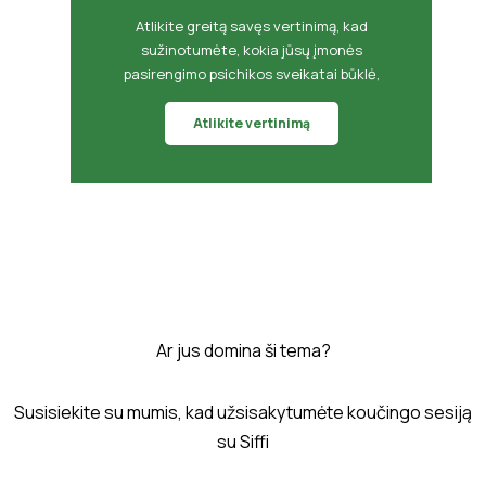
Atlikite greitą savęs vertinimą, kad
sužinotumėte, kokia jūsų įmonės
pasirengimo psichikos sveikatai būklė,
Atlikite vertinimą
Ar jus domina ši tema?
Susisiekite su mumis, kad užsisakytumėte koučingo sesiją
su Siffi