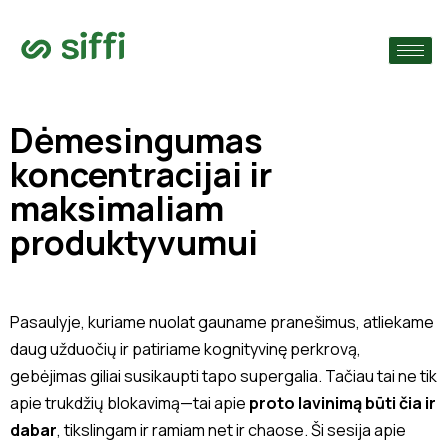
›
monę
›
Dėmesingumas
koncentracijai ir
›
maksimaliam
produktyvumui
Pasaulyje, kuriame nuolat gauname pranešimus, atliekame
daug užduočių ir patiriame kognityvinę perkrovą,
gebėjimas giliai susikaupti tapo supergalia. Tačiau tai ne tik
apie trukdžių blokavimą—tai apie
proto lavinimą būti čia ir
dabar
, tikslingam ir ramiam net ir chaose. Ši sesija apie