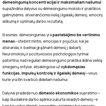
dėmesingumą koncentracijai ir maksimaliam našumui
supažindina dalyvius su dėmesingumo mokslo ir praktikos
galimybėmis, atveriančiomis kelią į ilgalaikį dėmesį, emocinį
aiškumą ir optimalų darbo rezultatą.
Iš esmės, dėmesingumas yra
pastebėjimo be vertinimo
menas
—stebint mintis, emocijas ir pojūčius, kai jie
atsiranda, ir švelniai grąžinant dėmesį į dabartį.
Neuromokslų ir pozityviosios psichologijos tyrimai
patvirtina, kad reguliari dėmesingumo praktika didina veiklą
smegenų srityse, atsakingose už
vykdomąsias
funkcijas, impulsų kontrolę ir ilgalaikį dėmesį
—visus,
kurie yra itin svarbūs dideliam našumui.
Dalyviai pradeda nuo
dėmesio ekonomikos
supratimo—
kaip šiuolaikinė darbo aplinka sukurta skaidyti dėmesį—ir
kaip tai veikia atmintį, sprendimų priėmimą bei emocinį