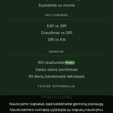
Susisiekite su mumis
PALYGINIMAS
EAP vs Siffi
Draudimas vs Siffi
Siffi vs Kiti
ĮRANKIAI
ROI skaičiuoklė
Naujas
Darbo vietos įvertinimas
90 dienų bandomasis laikotarpis
TEISINĖ INFORMACIJA
Privatumo politika
Naudojame slapukus, kad suteiktume geresnę paslaugą.
Paslaugų teikimo sąlygos
Naudodamiesi svetaine sutinkate su slapukų naudojimu.
Slapukų politika