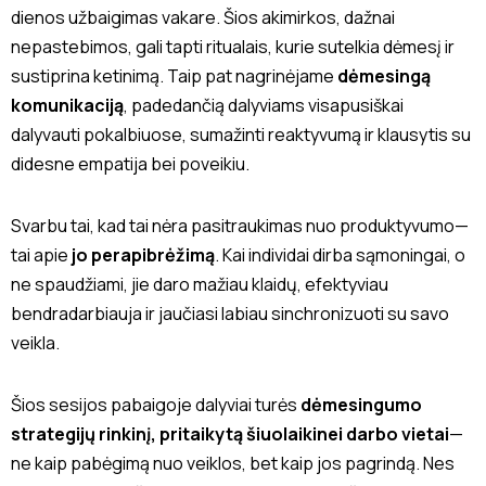
dienos užbaigimas vakare. Šios akimirkos, dažnai
nepastebimos, gali tapti ritualais, kurie sutelkia dėmesį ir
sustiprina ketinimą. Taip pat nagrinėjame
dėmesingą
komunikaciją
, padedančią dalyviams visapusiškai
dalyvauti pokalbiuose, sumažinti reaktyvumą ir klausytis su
didesne empatija bei poveikiu.
Svarbu tai, kad tai nėra pasitraukimas nuo produktyvumo—
tai apie
jo perapibrėžimą
. Kai individai dirba sąmoningai, o
ne spaudžiami, jie daro mažiau klaidų, efektyviau
bendradarbiauja ir jaučiasi labiau sinchronizuoti su savo
veikla.
Šios sesijos pabaigoje dalyviai turės
dėmesingumo
strategijų rinkinį, pritaikytą šiuolaikinei darbo vietai
—
ne kaip pabėgimą nuo veiklos, bet kaip jos pagrindą. Nes